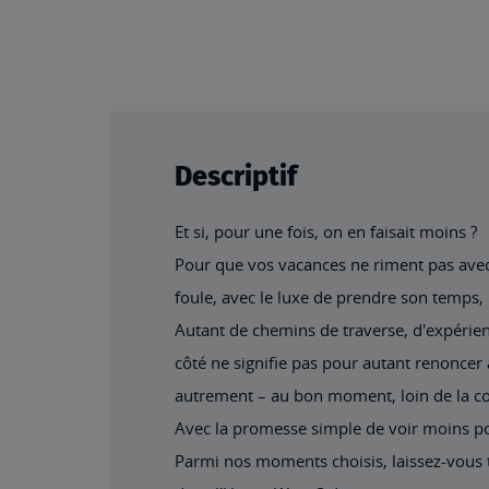
beginning
of
the
images
gallery
Descriptif
Et si, pour une fois, on en faisait moins ?
Pour que vos vacances ne riment pas avec 
foule, avec le luxe de prendre son temps, 
Autant de chemins de traverse, d'expérienc
côté ne signifie pas pour autant renoncer 
autrement – au bon moment, loin de la c
Avec la promesse simple de voir moins po
Parmi nos moments choisis, laissez-vous t