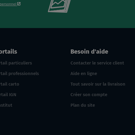
le
nouveau
catalogue
produits
IGN
ortails
Besoin d'aide
tail particuliers
Contacter le service client
tail professionnels
Aide en ligne
tail carto
Tout savoir sur la livraison
rtail IGN
Créer son compte
nstitut
Plan du site