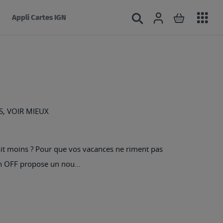
Acc
Connexion
Rechercher
Mon panie
Appli Cartes IGN
au
mé
S, VOIR MIEUX
isait moins ? Pour que vos vacances ne riment pas
on OFF propose un nou...