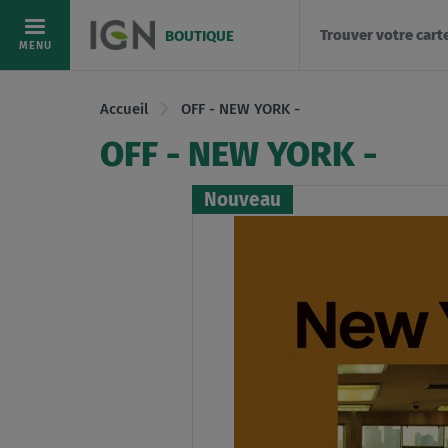
Trouver votre cart
BOUTIQUE
Allez
MENU
au
contenu
Accueil
OFF - NEW YORK -
OFF - NEW YORK -
Nouveau
Skip
to
the
end
of
the
images
gallery