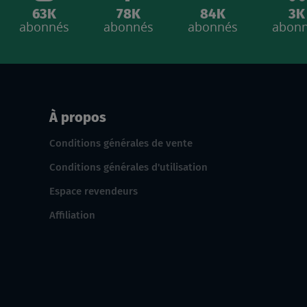
63K
78K
84K
3K
abonnés
abonnés
abonnés
abon
À propos
Conditions générales de vente
Conditions générales d'utilisation
Espace revendeurs
Affiliation