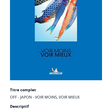
gallery
Skip
Titre complet
to
OFF - JAPON - VOIR MOINS, VOIR MIEUX
the
beginning
Descriptif