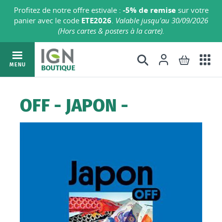
Profitez de notre offre estivale :
-5% de remise
sur votre
panier avec le code
ETE2026
.
Valable jusqu'au 30/09/2026
(Hors cartes & posters à la carte).
Ac
Connexion
Rechercher
Mon pani
Allez
MENU
BOUTIQUE
au
au
mé
contenu
OFF - JAPON -
Skip
to
the
end
of
the
images