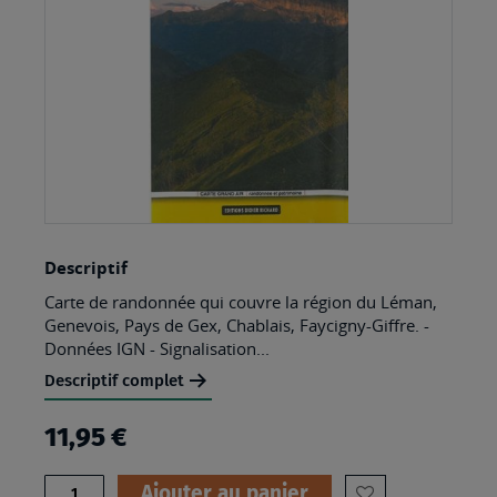
gallery
Skip
Descriptif
to
Carte de randonnée qui couvre la région du Léman,
the
Genevois, Pays de Gex, Chablais, Faycigny-Giffre. -
beginning
Données IGN - Signalisation...
of
Descriptif complet
the
11,95 €
images
gallery
Quantité
Ajouter au panier