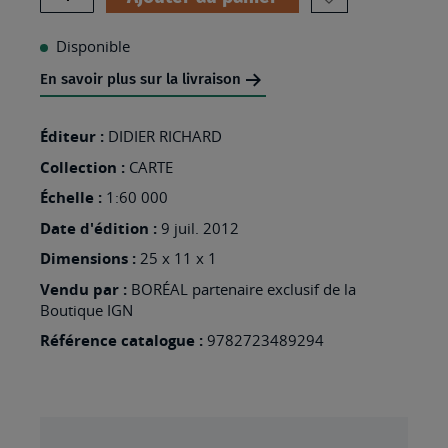
AJOUTER
À
Disponible
MA
En savoir plus sur la livraison
LISTE
D’ENVIES
Éditeur :
DIDIER RICHARD
:
Collection :
CARTE
N°01
Échelle :
1:60 000
LEMAN
Date d'édition :
9 juil. 2012
GENEVOIS
Dimensions :
25 x 11 x 1
GEX
Vendu par :
BORÉAL partenaire exclusif de la
CHABLAIS...
Boutique IGN
Référence catalogue :
9782723489294