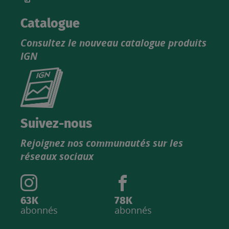
Catalogue
Consultez le nouveau catalogue produits
IGN
Consultez
le
nouveau
catalogue
Suivez-nous
produits
Rejoignez nos communautés sur les
IGN
réseaux sociaux
63K
78K
abonnés
abonnés