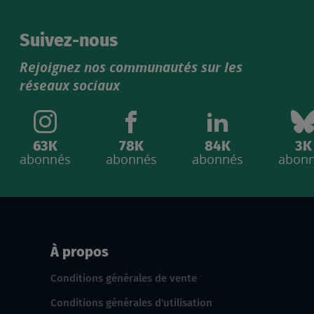
Suivez-nous
Rejoignez nos communautés sur les
réseaux sociaux
63K
78K
84K
3K
abonnés
abonnés
abonnés
abon
À propos
Conditions générales de vente
Conditions générales d'utilisation