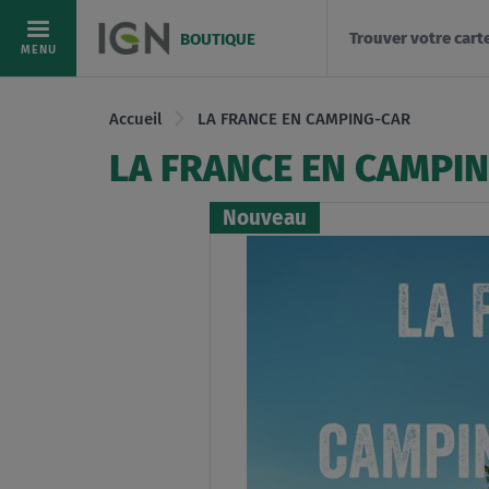
Trouver votre cart
BOUTIQUE
Allez
MENU
au
contenu
Accueil
LA FRANCE EN CAMPING-CAR
LA FRANCE EN CAMPI
Nouveau
Skip
to
the
end
of
the
images
gallery