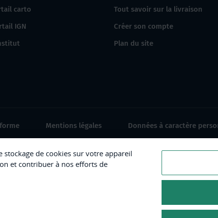
tail carto
Tout savoir sur la livraison
rtail IGN
Créer son compte
nstitut
Plan du site
nforme
Mentions légales
Données à caractère perso
le stockage de cookies sur votre appareil
ion et contribuer à nos efforts de