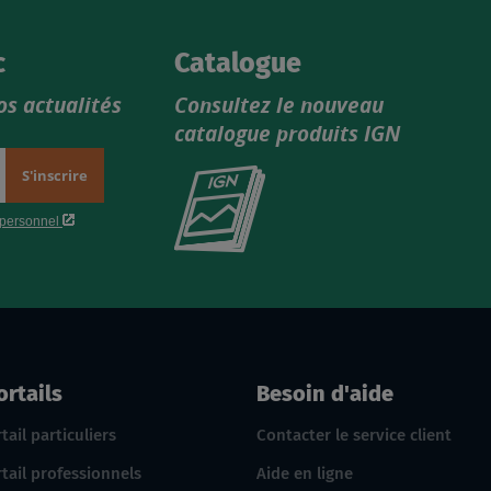
c
Catalogue
os actualités
Consultez le nouveau
catalogue produits IGN
Consultez
le
nouveau
catalogue
produits
IGN
ortails
Besoin d'aide
tail particuliers
Contacter le service client
tail professionnels
Aide en ligne