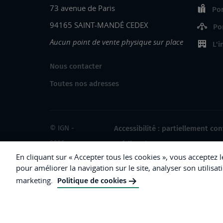
73 avenue de Paris
Por
94165 SAINT-MANDÉ CEDEX
Po
Aucun point de vente physique sur place
L'i
Nous contacter
Toutes nos adresses
© IGN -
Accessibilité : partiellement co
2026
Crédits photos
En cliquant sur « Accepter tous les cookies », vous acceptez 
pour améliorer la navigation sur le site, analyser son utilisat
marketing.
Politique de cookies
République
Française.
Liberté