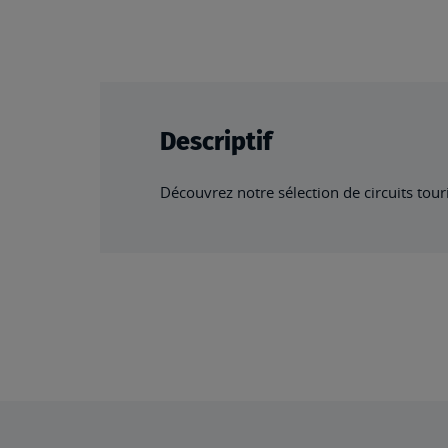
beginning
of
the
images
gallery
Descriptif
Découvrez notre sélection de circuits tou