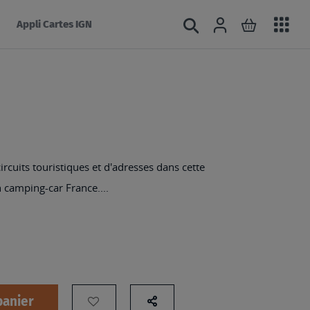
Acc
Connexion
Rechercher
Mon panie
Appli Cartes IGN
au
mé
rcuits touristiques et d'adresses dans cette
 camping-car France....
panier