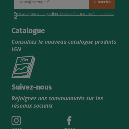
Catalogue
Consultez le nouveau catalogue produits
IGN
Consultez
le
nouveau
catalogue
Suivez-nous
produits
Rejoignez nos communautés sur les
IGN
réseaux sociaux