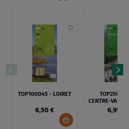
AJOUTER
À
MA
LISTE
D’ENVIES
TOP100D45 - LOIRET
TOP250R08
CENTRE-VAL DE
8,50 €
6,95 €
Ajouter
au