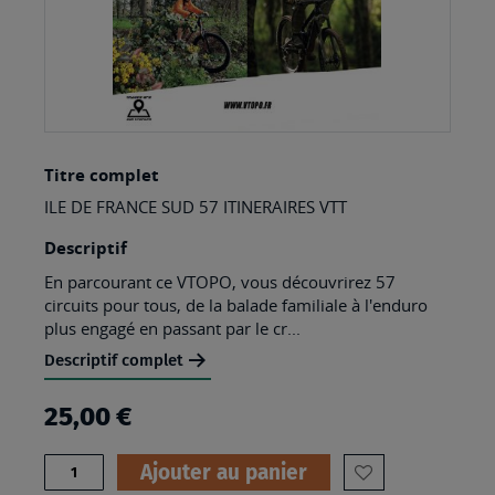
Skip
Titre complet
to
ILE DE FRANCE SUD 57 ITINERAIRES VTT
the
beginning
Descriptif
of
En parcourant ce VTOPO, vous découvrirez 57
circuits pour tous, de la balade familiale à l'enduro
the
plus engagé en passant par le cr...
images
Descriptif complet
gallery
25,00 €
Quantité
Ajouter au panier
AJOUTER