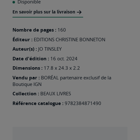
Disponible
MA
En savoir plus sur la livraison
LISTE
D’ENVIES
Nombre de pages :
160
:
Éditeur :
EDITIONS CHRISTINE BONNETON
GUIDE
Auteur(s) :
JO TINSLEY
DU
Date d'édition :
16 oct. 2024
SLOW
Dimensions :
17.8 x 24.3 x 2.2
TRAVELLER
Vendu par :
BORÉAL partenaire exclusif de la
Boutique IGN
Collection :
BEAUX LIVRES
Référence catalogue :
9782384871490