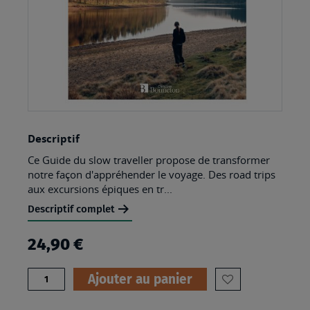
Skip
Descriptif
to
Ce Guide du slow traveller propose de transformer
the
notre façon d'appréhender le voyage. Des road trips
beginning
aux excursions épiques en tr...
of
Descriptif complet
the
24,90 €
images
gallery
Quantité
Ajouter au panier
AJOUTER
À