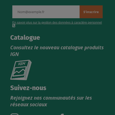
Catalogue
Consultez le nouveau catalogue produits
IGN
Consultez
le
nouveau
catalogue
Suivez-nous
produits
Rejoignez nos communautés sur les
IGN
réseaux sociaux