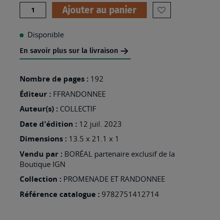
Quantité
Ajouter au panier
AJOUTER
À
Disponible
MA
En savoir plus sur la livraison
LISTE
D’ENVIES
Nombre de pages :
192
:
Éditeur :
FFRANDONNEE
GRG1
Auteur(s) :
COLLECTIF
LA
Date d'édition :
12 juil. 2023
GUADELOUPE
Dimensions :
13.5 x 21.1 x 1
&
Vendu par :
BORÉAL partenaire exclusif de la
SES
Boutique IGN
ILES
Collection :
PROMENADE ET RANDONNEE
A
Référence catalogue :
9782751412714