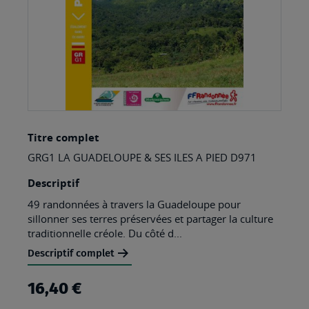
Skip
Titre complet
to
GRG1 LA GUADELOUPE & SES ILES A PIED D971
the
beginning
Descriptif
of
49 randonnées à travers la Guadeloupe pour
sillonner ses terres préservées et partager la culture
the
traditionnelle créole. Du côté d...
images
Descriptif complet
gallery
16,40 €