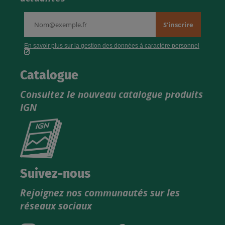
Catalogue
Consultez le nouveau catalogue produits
IGN
Consultez
le
nouveau
catalogue
Suivez-nous
produits
Rejoignez nos communautés sur les
IGN
réseaux sociaux