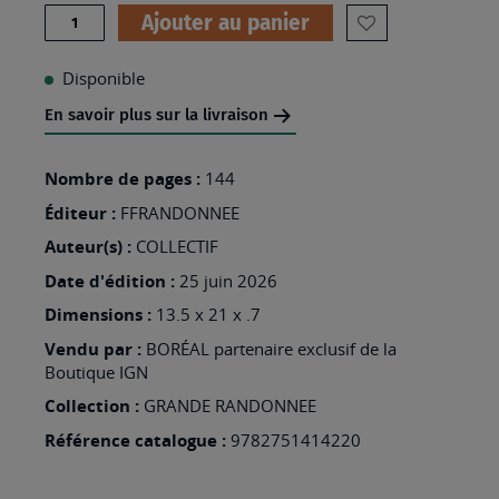
Quantité
Ajouter au panier
AJOUTER
À
Disponible
MA
En savoir plus sur la livraison
LISTE
D’ENVIES
Nombre de pages :
144
:
Éditeur :
FFRANDONNEE
GR653
Auteur(s) :
COLLECTIF
ST
Date d'édition :
25 juin 2026
JACQUES
Dimensions :
13.5 x 21 x .7
:
Vendu par :
BORÉAL partenaire exclusif de la
ARLES-
Boutique IGN
TOULOUSE
Collection :
GRANDE RANDONNEE
Référence catalogue :
9782751414220