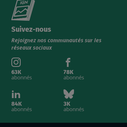
Consultez
le
nouveau
catalogue
Suivez-nous
produits
Rejoignez nos communautés sur les
IGN
réseaux sociaux
63K
78K
abonnés
abonnés
84K
3K
abonnés
abonnés