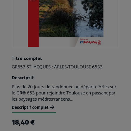
Skip
Titre complet
to
GR653 ST JACQUES : ARLES-TOULOUSE 6533
the
beginning
Descriptif
of
Plus de 20 jours de randonnée au départ d'Arles sur
le GR® 653 pour rejoindre Toulouse en passant par
the
les paysages méditerranéens...
images
Descriptif complet
gallery
18,40 €