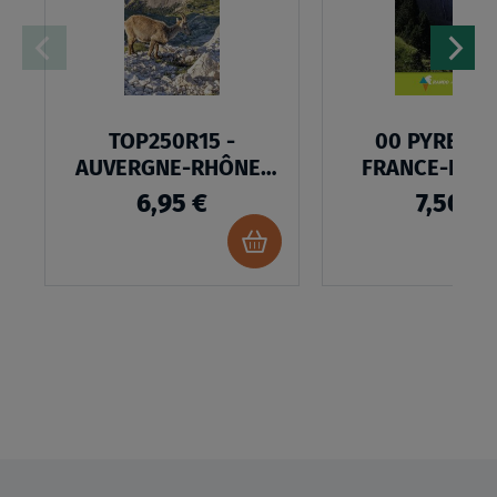
D’ENVIES
TOP250R15 -
00 PYRENEE
AUVERGNE-RHÔNE-
FRANCE-ESP
ALPES
6,95 €
7,50 €
Ajouter
au
panier