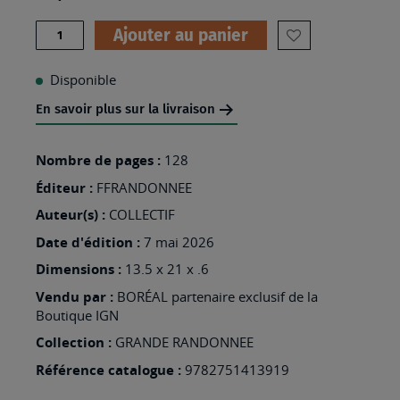
Quantité
Ajouter au panier
AJOUTER
À
Disponible
MA
En savoir plus sur la livraison
LISTE
D’ENVIES
Nombre de pages :
128
:
Éditeur :
FFRANDONNEE
GR34/GR340
Auteur(s) :
COLLECTIF
LE
Date d'édition :
7 mai 2026
LITTORAL
Dimensions :
13.5 x 21 x .6
ET
Vendu par :
BORÉAL partenaire exclusif de la
LES
Boutique IGN
ILES
Collection :
GRANDE RANDONNEE
Référence catalogue :
9782751413919