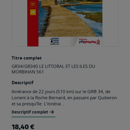
Skip
Titre complet
to
GR34/GR340 LE LITTORAL ET LES ILES DU
the
MORBIHAN 561
beginning
Descriptif
of
Itinérance de 22 jours (510 km) sur le GR® 34, de
the
Lorient à la Roche-Bernard, en passant par Quiberon
images
et sa presqu'île. L'itinérai...
gallery
Descriptif complet
18,40 €