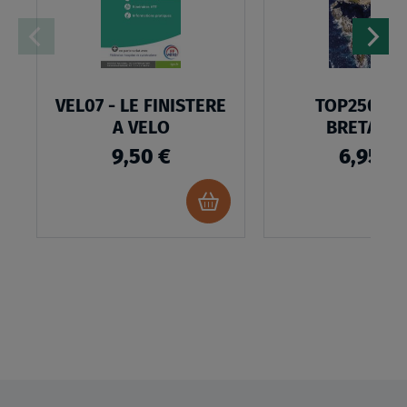
D’ENVIES
VEL07 - LE FINISTERE
TOP250R06
A VELO
BRETAGN
9,50 €
6,95 €
Ajouter
au
panier