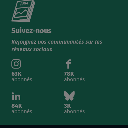
Consultez
le
nouveau
catalogue
Suivez-nous
produits
Rejoignez nos communautés sur les
IGN
réseaux sociaux
63K
78K
abonnés
abonnés
84K
3K
abonnés
abonnés