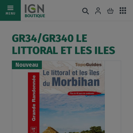
Ac
Connexion
Rechercher
Mon pani
Allez
MENU
BOUTIQUE
au
au
mé
contenu
GR34/GR340 LE
LITTORAL ET LES ILES
Nouveau
Skip
to
the
end
of
the
images
gallery