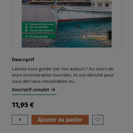
Skip
Descriptif
to
Laissez-vous guider par nos auteurs ! Au cours de
the
leurs innombrables tournées, ils ont déniché pour
beginning
vous des lieux inoubliables ou...
of
Descriptif complet
the
11,95 €
images
gallery
Quantité
Ajouter au panier
AJOUTER
À