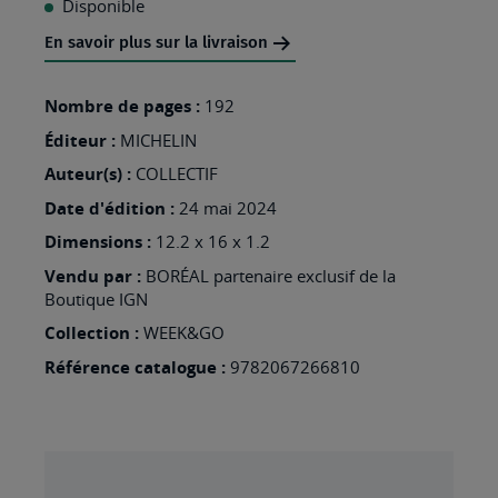
Disponible
MA
En savoir plus sur la livraison
LISTE
D’ENVIES
Nombre de pages :
192
:
Éditeur :
MICHELIN
GENEVE
Auteur(s) :
COLLECTIF
-
Date d'édition :
24 mai 2024
LAUSANNE
Dimensions :
12.2 x 16 x 1.2
-
Vendu par :
BORÉAL partenaire exclusif de la
LAC
Boutique IGN
LEMAN
Collection :
WEEK&GO
Référence catalogue :
9782067266810