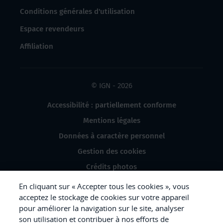
Conditions générales d'utilisation
Espace revendeurs
Affiliation
© IGN - 2026
Accessibilité : partiellement conforme
Mentions légales
Données à caractère personnel
Gestion des cookies
Crédits photos
En cliquant sur « Accepter tous les cookies », vous
acceptez le stockage de cookies sur votre appareil
pour améliorer la navigation sur le site, analyser
République
son utilisation et contribuer à nos efforts de