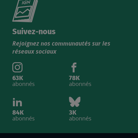
Consultez
le
nouveau
catalogue
Suivez-nous
produits
Rejoignez nos communautés sur les
IGN
réseaux sociaux
63K
78K
abonnés
abonnés
84K
3K
abonnés
abonnés