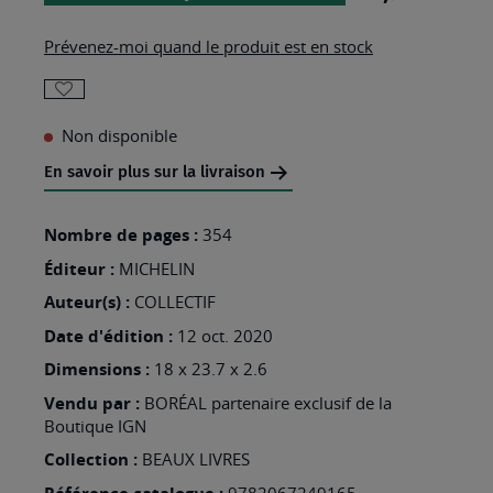
Prévenez-moi quand le produit est en stock
AJOUTER
Non disponible
À
MA
En savoir plus sur la livraison
LISTE
Nombre de pages :
354
D’ENVIES
Éditeur :
:
MICHELIN
ESCAPADES
Auteur(s) :
COLLECTIF
EN
Date d'édition :
12 oct. 2020
EUROPE
Dimensions :
18 x 23.7 x 2.6
Vendu par :
BORÉAL partenaire exclusif de la
Boutique IGN
Collection :
BEAUX LIVRES
9782067249165