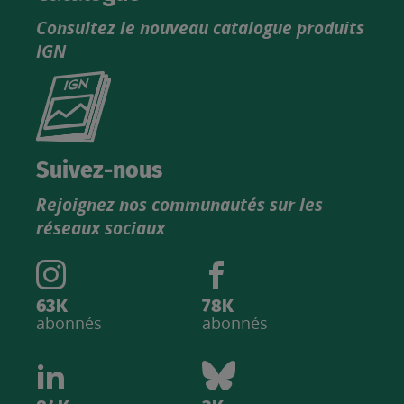
Consultez le nouveau catalogue produits
IGN
Consultez
le
nouveau
catalogue
Suivez-nous
produits
Rejoignez nos communautés sur les
IGN
réseaux sociaux
63K
78K
abonnés
abonnés