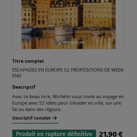
Skip
Titre complet
to
ESCAPADES EN EUROPE 52 PROPOSITIONS DE WEEK-
the
END
beginning
Descriptif
of
Avec ce beau livre, Michelin vous invite au voyage en
the
Europe avec 52 idées pour s'évader en ville, sur une
images
île ou dans des régions...
gallery
Descriptif complet
21,90 €
Produit en rupture définitive