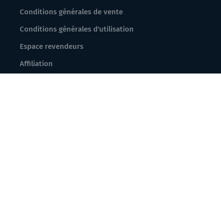
Conditions générales de vente
Conditions générales d'utilisation
Espace revendeurs
Affiliation
© IGN - 2026
Accessibilité : partiellement conforme
Mentions légales
Données à caractère personnel
Gestion des cookies
Crédits photos