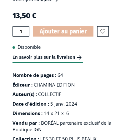
the
13,50 €
images
gallery
Quantité
Ajouter au panier
AJOUTER
À
Disponible
MA
En savoir plus sur la livraison
LISTE
D’ENVIES
Nombre de pages :
64
:
Éditeur :
CHAMINA EDITION
DROME
Auteur(s) :
COLLECTIF
LES
Date d'édition :
5 janv. 2024
30
Dimensions :
14 x 21 x .6
PLUS
Vendu par :
BORÉAL partenaire exclusif de la
BEAUX
Boutique IGN
SENTIERS
Collection :
LES 30 ET 50 PLUS BEAUX