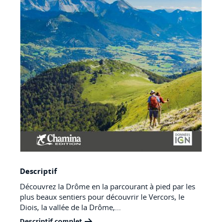
Skip
Descriptif
to
Découvrez la Drôme en la parcourant à pied par les
the
plus beaux sentiers pour découvrir le Vercors, le
beginning
Diois, la vallée de la Drôme,...
of
Descriptif complet