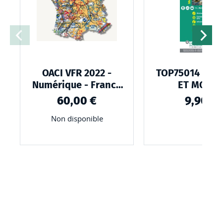
LISTE
D’ENVIES
OACI VFR 2022 -
TOP75014 - G
Numérique - France
ET MONT
entière
D'ARDÈCH
60,00 €
9,90 €
Non disponible