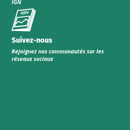
IGN
Consultez
le
nouveau
catalogue
Suivez-nous
produits
Rejoignez nos communautés sur les
IGN
réseaux sociaux