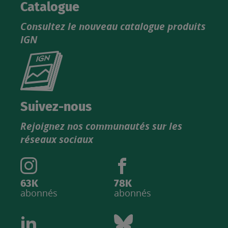
Catalogue
Consultez le nouveau catalogue produits
IGN
Consultez
le
nouveau
catalogue
Suivez-nous
produits
Rejoignez nos communautés sur les
IGN
réseaux sociaux
63K
78K
abonnés
abonnés