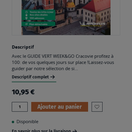
Skip
Descriptif
to
Avec le GUIDE VERT WEEK&GO Cracovie profitez à
the
100: de vos quelques jours sur place !Laissez-vous
beginning
guider par notre sélection de si...
of
Descriptif complet
the
10,95 €
images
gallery
Quantité
Ajouter au panier
AJOUTER
À
Disponible
MA
En savoir plus sur la livraison