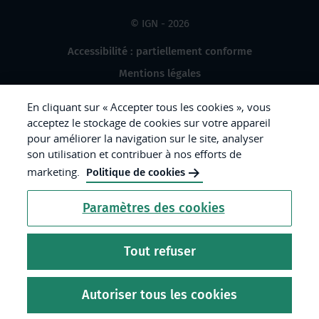
© IGN - 2026
Accessibilité : partiellement conforme
Mentions légales
Données à caractère personnel
En cliquant sur « Accepter tous les cookies », vous
Gestion des cookies
acceptez le stockage de cookies sur votre appareil
pour améliorer la navigation sur le site, analyser
Crédits photos
son utilisation et contribuer à nos efforts de
marketing.
Politique de cookies
République
Paramètres des cookies
Française.
Liberté
Tout refuser
Égalité
Fraternité
Autoriser tous les cookies