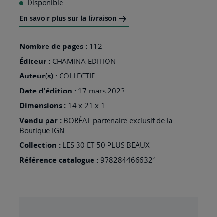
Disponible
MA
En savoir plus sur la livraison
LISTE
D’ENVIES
Nombre de pages :
112
:
Éditeur :
CHAMINA EDITION
CORSE
Auteur(s) :
COLLECTIF
LES
Date d'édition :
17 mars 2023
60
Dimensions :
14 x 21 x 1
PLUS
Vendu par :
BORÉAL partenaire exclusif de la
BEAUX
Boutique IGN
SENTIERS
Collection :
LES 30 ET 50 PLUS BEAUX
Référence catalogue :
9782844666321