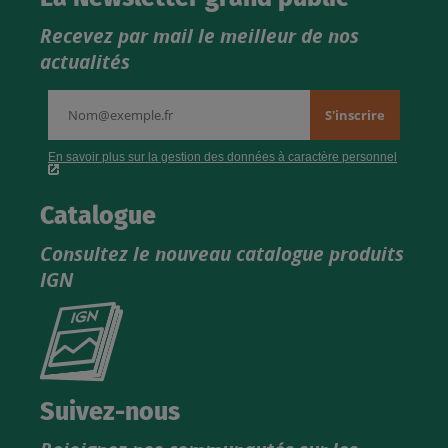
Recevez par mail le meilleur de nos
actualités
Catalogue
Consultez le nouveau catalogue produits
IGN
Consultez
le
nouveau
catalogue
Suivez-nous
produits