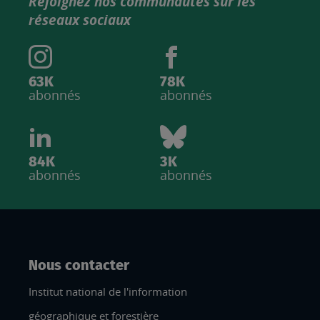
Rejoignez nos communautés sur les
IGN
réseaux sociaux
63K
78K
abonnés
abonnés
84K
3K
abonnés
abonnés
Nous contacter
Institut national de l'information
géographique et forestière