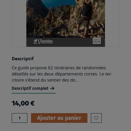
Skip
Descriptif
to
Ce guide propose 62 itinéraires de randonnées
the
détaillés sur les deux départements corses. Le ter-
beginning
ritoire s'étend du sentier des do...
of
Descriptif complet
the
14,00 €
images
gallery
Quantité
Ajouter au panier
AJOUTER
À