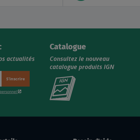
c
Catalogue
os actualités
Consultez le nouveau
catalogue produits IGN
Consultez
le
nouveau
catalogue
produits
IGN