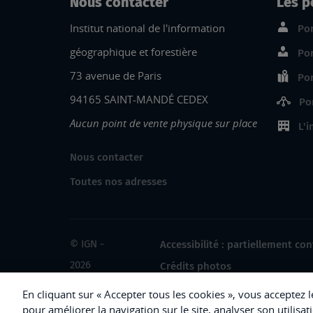
Nous contacter
Les p
Institut national de l'information
Por
géographique et forestière
Por
73 avenue de Paris
Por
94165 SAINT-MANDÉ CEDEX
Po
Aucun point de vente physique sur place
L'i
Nous contacter
Toutes nos adresses
© IGN -
Accessibilité : partiellement co
2026
Crédits photos
En cliquant sur « Accepter tous les cookies », vous acceptez 
pour améliorer la navigation sur le site, analyser son utilisat