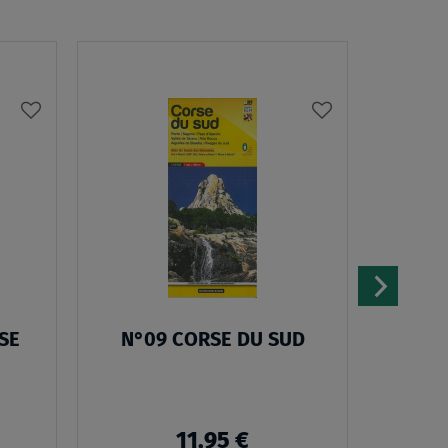
AJOUTER
AJOUTER
À
À
MA
MA
LISTE
LISTE
D’ENVIES
D’ENVIES
RSE
N°09 CORSE DU SUD
Pack 
Le s
11,95 €