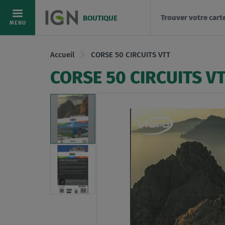
Trouver votre cart
BOUTIQUE
Allez
MENU
au
contenu
Accueil
CORSE 50 CIRCUITS VTT
CORSE 50 CIRCUITS V
Skip
to
the
end
of
the
images
gallery