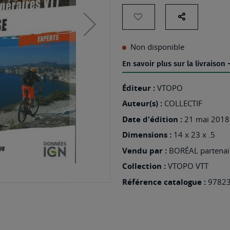
AJOUTER
Partage
sur
À
Non disponible
les
MA
En savoir plus sur la livraison
réseaux
LISTE
sociaux
D’ENVIES
Éditeur :
VTOPO
:
Auteur(s) :
COLLECTIF
CORSE
Date d'édition :
21 mai 2018
50
Dimensions :
14 x 23 x .5
CIRCUITS
Vendu par :
BORÉAL partenair
VTT
Collection :
VTOPO VTT
Référence catalogue :
9782