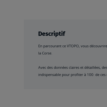
beginning
of
the
images
gallery
Descriptif
En parcourant ce VTOPO, vous découvrirez 5
la Corse.
Avec des données claires et détaillées, de
indispensable pour profiter à 100: de ces 