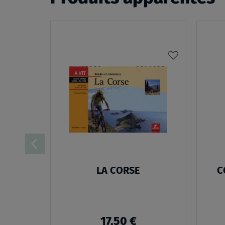
AJOUTER
À
MA
LISTE
D’ENVIES
LA CORSE
C
17,50 €