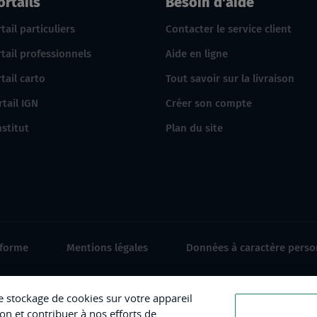
ortails
Besoin d'aide
tail particuliers
Contacter le service client
tail professionnels
Aide en ligne
tail carto
Tout savoir sur la livraison
rtail IGN
Créer son compte
nstitut
Plan du site
nforme
Mentions légales
Données à caractère perso
le stockage de cookies sur votre appareil
ion et contribuer à nos efforts de