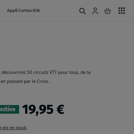
Acc
Connexion
Rechercher
Mon panie
Appli Cartes IGN
au
mé
découvrirez 50 circuits VTT pour tous, de la
 en passant par le Cross...
19,95 €
initive
 est en stock