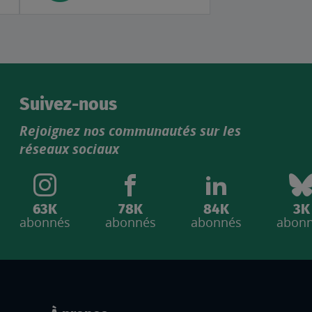
Suivez-nous
Rejoignez nos communautés sur les
réseaux sociaux
63K
78K
84K
3K
abonnés
abonnés
abonnés
abon