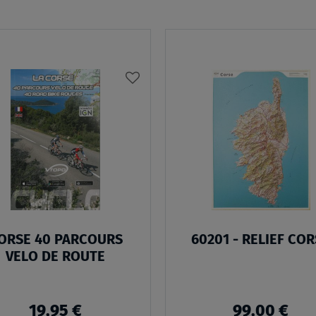
AJOUTER
À
MA
LISTE
D’ENVIES
ORSE 40 PARCOURS
60201 - RELIEF CO
VELO DE ROUTE
19,95 €
99,00 €