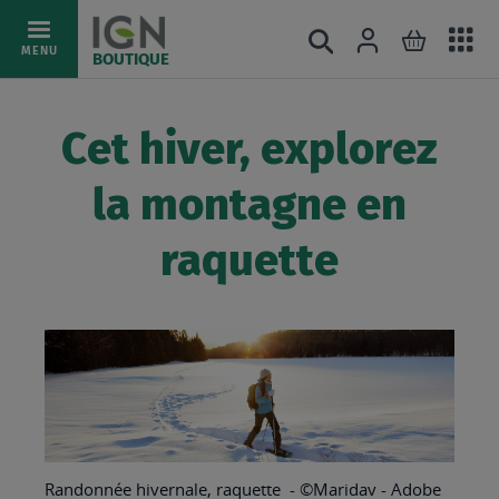
Ac
Connexion
Rechercher
Mon pani
Allez
MENU
BOUTIQUE
au
au
mé
contenu
Cet hiver, explorez
la montagne en
raquette
Randonnée hivernale, raquette - ©Maridav - Adobe