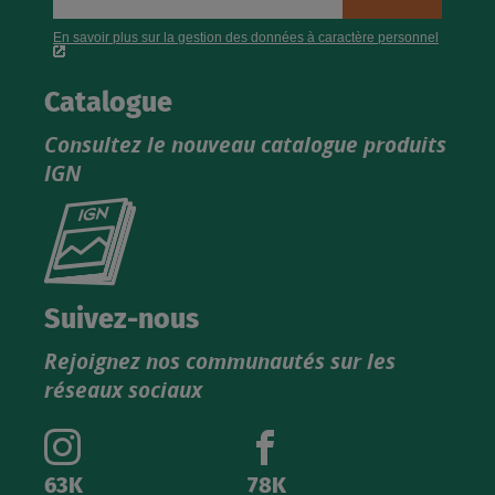
Catalogue
Consultez le nouveau catalogue produits
IGN
Consultez
le
nouveau
catalogue
Suivez-nous
produits
Rejoignez nos communautés sur les
IGN
réseaux sociaux
63K
78K