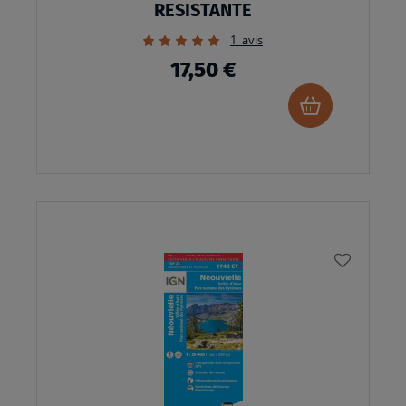
RESISTANTE
Évaluation:
1
avis
100%
17,50 €
Ajouter
au
panier
AJOUTE
À
MA
LISTE
D’ENVI