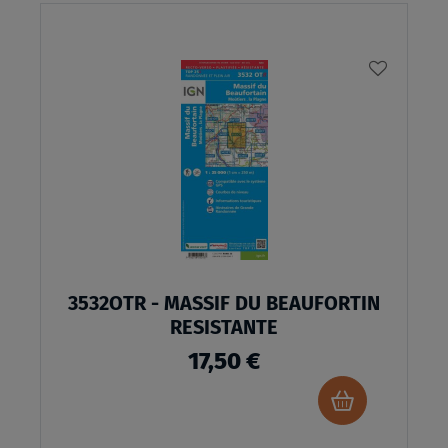
AJOUTE
À
MA
LISTE
D’ENVI
3532OTR - MASSIF DU BEAUFORTIN
RESISTANTE
17,50 €
Ajouter
au
panier