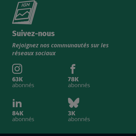
Consultez
le
nouveau
catalogue
Suivez-nous
produits
Rejoignez nos communautés sur les
IGN
réseaux sociaux
63K
78K
abonnés
abonnés
84K
3K
abonnés
abonnés