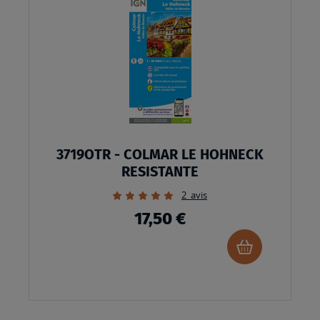
MA
LISTE
D’ENVI
3719OTR - COLMAR LE HOHNECK
RESISTANTE
Évaluation:
2
avis
100%
17,50 €
Ajouter
au
panier