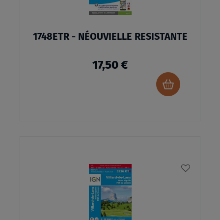
1748ETR - NÉOUVIELLE RESISTANTE
17,50 €
Ajouter
au
panier
AJOUTE
À
MA
LISTE
D’ENVI