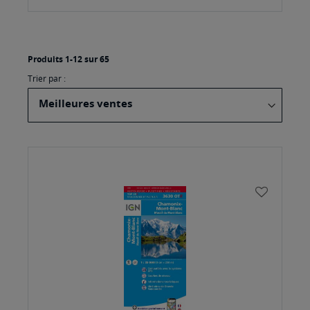
Produits
1
-
12
sur
65
Trier par :
Aller
à
AJOUTE
la
À
fin
MA
LISTE
de
D’ENVI
la
grille
de