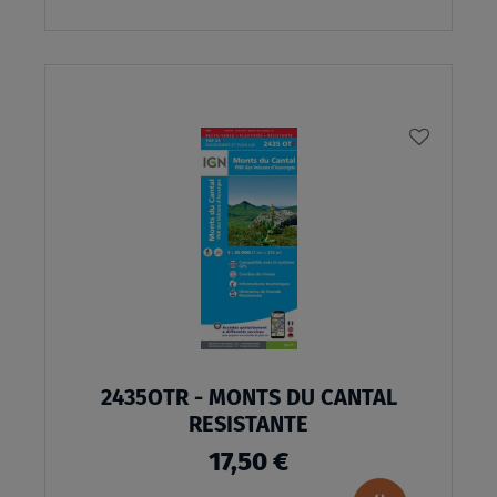
AJOUTE
À
MA
LISTE
D’ENVI
2435OTR - MONTS DU CANTAL
RESISTANTE
17,50 €