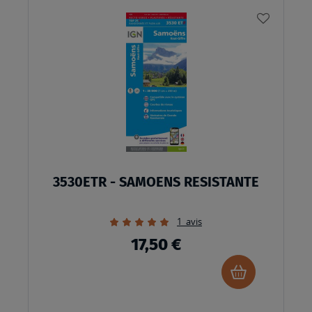
AJOUTE
À
MA
LISTE
D’ENVI
3530ETR - SAMOENS RESISTANTE
Évaluation:
1
avis
100%
17,50 €
Ajouter
au
panier