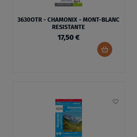
produits
3630OTR - CHAMONIX - MONT-BLANC
RESISTANTE
17,50 €
Ajouter
au
panier
AJOUTE
À
MA
LISTE
D’ENVI