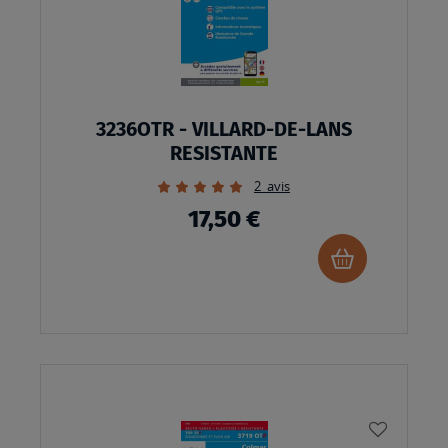
3236OTR - VILLARD-DE-LANS
RESISTANTE
Évaluation:
2
avis
100%
17,50 €
Ajouter
au
panier
AJOUTE
À