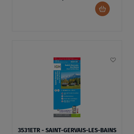
Ajouter
au
panier
AJOUTE
À
MA
LISTE
D’ENVI
3531ETR - SAINT-GERVAIS-LES-BAINS