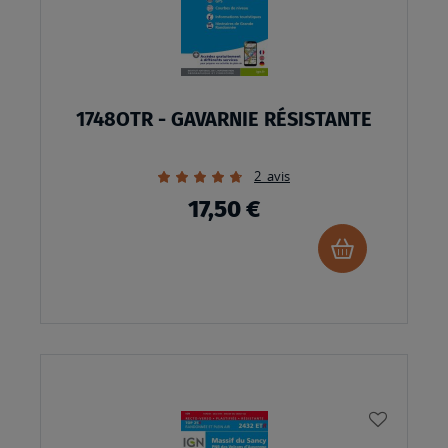
1748OTR - GAVARNIE RÉSISTANTE
Évaluation:
2
avis
90%
17,50 €
Ajouter
au
panier
AJOUTE
À