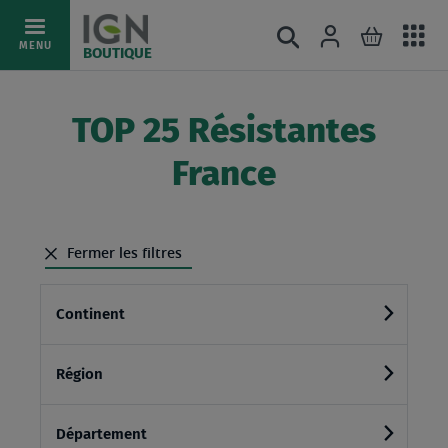
Ac
Connexion
Rechercher
Mon pani
Allez
MENU
BOUTIQUE
au
au
mé
contenu
TOP 25 Résistantes
France
Fermer les filtres
Continent
Région
Département