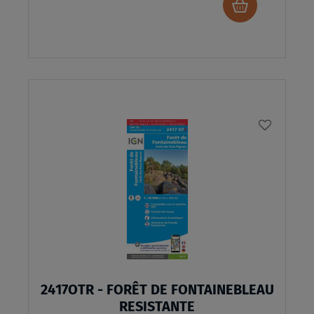
Ajouter
au
panier
AJOUTE
À
MA
LISTE
D’ENVI
2417OTR - FORÊT DE FONTAINEBLEAU
RESISTANTE