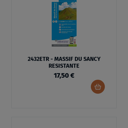
MA
LISTE
D’ENVI
2432ETR - MASSIF DU SANCY
RESISTANTE
17,50 €
Ajouter
au
panier