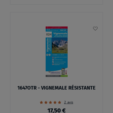
AJOUTE
À
MA
LISTE
D’ENVI
1647OTR - VIGNEMALE RÉSISTANTE
Évaluation:
2
avis
100%
17,50 €