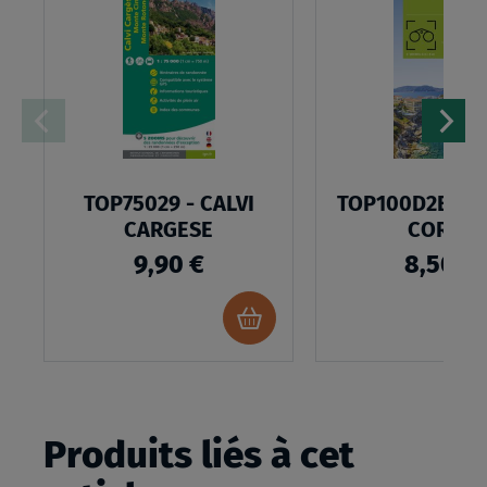
MA
LISTE
D’ENVIES
TOP75029 - CALVI
TOP100D2B - H
CARGESE
CORSE
9,90 €
8,50 €
Ajouter
au
panier
Produits liés à cet