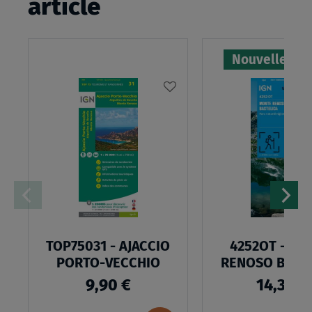
article
Nouvelle édi
AJOUTER
À
MA
LISTE
D’ENVIES
TOP75031 - AJACCIO
4252OT - MO
PORTO-VECCHIO
RENOSO BAST
9,90 €
14,30 €