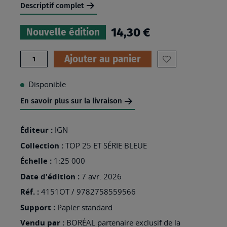
Descriptif complet
14,30 €
Nouvelle édition
Quantité
Ajouter au panier
AJOUTER
À
Disponible
MA
En savoir plus sur la livraison
LISTE
D’ENVIES
Éditeur :
IGN
:
Collection :
TOP 25 ET SÉRIE BLEUE
4151OT
Échelle :
1:25 000
-
Date d'édition :
7 avr. 2026
VICO
Réf. :
4151OT / 9782758559566
CARGESE
Support :
Papier standard
Vendu par :
BORÉAL partenaire exclusif de la