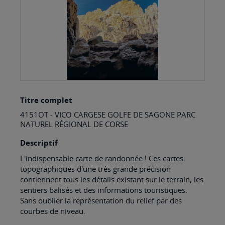
Skip
Titre complet
to
4151OT - VICO CARGESE GOLFE DE SAGONE PARC
the
NATUREL RÉGIONAL DE CORSE
beginning
Descriptif
of
L'indispensable carte de randonnée ! Ces cartes
the
topographiques d'une très grande précision
images
contiennent tous les détails existant sur le terrain, les
sentiers balisés et des informations touristiques.
gallery
Sans oublier la représentation du relief par des
courbes de niveau.