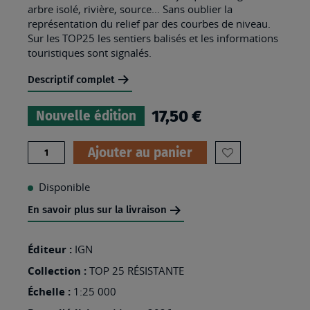
arbre isolé, rivière, source... Sans oublier la
représentation du relief par des courbes de niveau.
Sur les TOP25 les sentiers balisés et les informations
touristiques sont signalés.
Descriptif complet
17,50 €
Nouvelle édition
Quantité
Ajouter au panier
AJOUTER
À
Disponible
MA
En savoir plus sur la livraison
LISTE
D’ENVIES
Éditeur :
IGN
:
Collection :
TOP 25 RÉSISTANTE
3540OTR
Échelle :
1:25 000
-