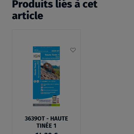
Produits liés à cet
article
AJOUTER
À
MA
LISTE
D’ENVIES
3639OT - HAUTE
TINÉE 1