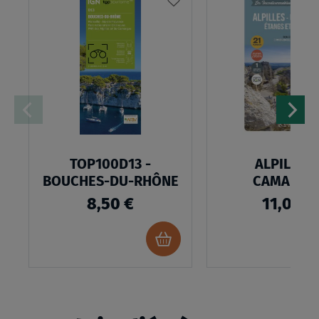
À
MA
LISTE
D’ENVIES
TOP100D13 -
ALPILLES 
BOUCHES-DU-RHÔNE
CAMARGU
8,50 €
11,00 €
Ajouter
au
panier