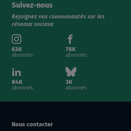
catalogue
Suivez-nous
produits
Rejoignez nos communautés sur les
IGN
réseaux sociaux
63K
78K
abonnés
abonnés
84K
3K
abonnés
abonnés
Nous contacter