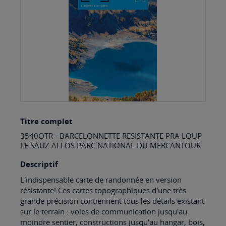
gallery
Skip
Titre complet
to
3540OTR - BARCELONNETTE RESISTANTE PRA LOUP
the
LE SAUZ ALLOS PARC NATIONAL DU MERCANTOUR
beginning
Descriptif
of
L'indispensable carte de randonnée en version
the
résistante! Ces cartes topographiques d'une très
images
grande précision contiennent tous les détails existant
sur le terrain : voies de communication jusqu'au
gallery
moindre sentier, constructions jusqu'au hangar, bois,