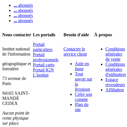
...
abonnés
...
abonnés
...
abonnés
...
abonnés
Nous contacter
Les portails
Besoin d'aide
À propos
Portail
Institut national
Contacter le
Conditions
particuliers
de l'information
service client
générales
Portail
de vente
professionnels
géographique et
Aide en
Conditions
Portail carto
forestière
ligne
générales
Portail IGN
Tout
d'utilisation
L'institut
73 avenue de
savoir sur
Espace
Paris
la
revendeurs
livraison
Affiliation
94165 SAINT-
Créer son
MANDÉ
compte
CEDEX
Plan du
site
Aucun point de
vente physique
sur place