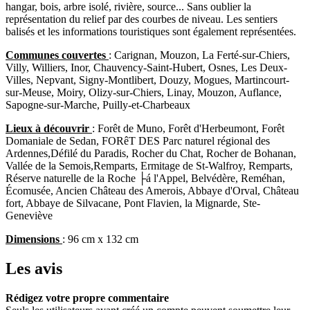
hangar, bois, arbre isolé, rivière, source... Sans oublier la
représentation du relief par des courbes de niveau. Les sentiers
balisés et les informations touristiques sont également représentées.
Communes couvertes
: Carignan, Mouzon, La Ferté-sur-Chiers,
Villy, Williers, Inor, Chauvency-Saint-Hubert, Osnes, Les Deux-
Villes, Nepvant, Signy-Montlibert, Douzy, Mogues, Martincourt-
sur-Meuse, Moiry, Olizy-sur-Chiers, Linay, Mouzon, Auflance,
Sapogne-sur-Marche, Puilly-et-Charbeaux
Lieux à découvrir
: Forêt de Muno, Forêt d'Herbeumont, Forêt
Domaniale de Sedan, FORêT DES Parc naturel régional des
Ardennes,Défilé du Paradis, Rocher du Chat, Rocher de Bohanan,
Vallée de la Semois,Remparts, Ermitage de St-Walfroy, Remparts,
Réserve naturelle de la Roche ├á l'Appel, Belvédère, Reméhan,
Écomusée, Ancien Château des Amerois, Abbaye d'Orval, Château
fort, Abbaye de Silvacane, Pont Flavien, la Mignarde, Ste-
Geneviève
Dimensions
: 96 cm x 132 cm
Les avis
Rédigez votre propre commentaire