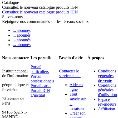
Catalogue
Consultez le nouveau catalogue produits IGN
Consultez le nouveau catalogue produits IGN
Suivez-nous
Rejoignez nos communautés sur les réseaux sociaux
...
abonnés
...
abonnés
...
abonnés
...
abonnés
Nous contacter
Les portails
Besoin d'aide
À propos
Portail
Institut national
Contacter le
Conditions
particuliers
de l'information
service client
générales
Portail
de vente
professionnels
géographique et
Aide en
Conditions
Portail carto
forestière
ligne
générales
Portail IGN
Tout
d'utilisation
L'institut
73 avenue de
savoir sur
Espace
Paris
la
revendeurs
livraison
Affiliation
94165 SAINT-
Créer son
MANDÉ
compte