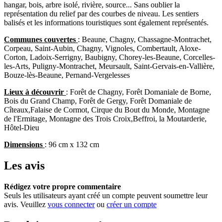
hangar, bois, arbre isolé, rivière, source... Sans oublier la
représentation du relief par des courbes de niveau. Les sentiers
balisés et les informations touristiques sont également représentés.
Communes couvertes
: Beaune, Chagny, Chassagne-Montrachet,
Corpeau, Saint-Aubin, Chagny, Vignoles, Combertault, Aloxe-
Corton, Ladoix-Serrigny, Baubigny, Chorey-les-Beaune, Corcelles-
les-Arts, Puligny-Montrachet, Meursault, Saint-Gervais-en-Vallière,
Bouze-lès-Beaune, Pernand-Vergelesses
Lieux à découvrir
: Forêt de Chagny, Forêt Domaniale de Borne,
Bois du Grand Champ, Forêt de Gergy, Forêt Domaniale de
Cîteaux,Falaise de Cormot, Cirque du Bout du Monde, Montagne
de l'Ermitage, Montagne des Trois Croix,Beffroi, la Moutarderie,
Hôtel-Dieu
Dimensions
: 96 cm x 132 cm
Les avis
Rédigez votre propre commentaire
Seuls les utilisateurs ayant créé un compte peuvent soumettre leur
avis. Veuillez
vous connecter
ou
créer un compte