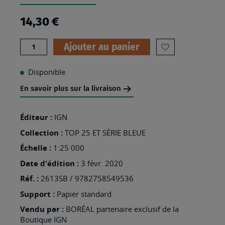
14,30 €
Quantité
Ajouter au panier
AJOUTER
À
Disponible
MA
En savoir plus sur la livraison
LISTE
D’ENVIES
Éditeur :
IGN
:
Collection :
TOP 25 ET SÉRIE BLEUE
2613SB
Échelle :
1:25 000
-
Date d'édition :
3 févr. 2020
CHÂTEAU-
Réf. :
2613SB / 9782758549536
THIERRY
Support :
Papier standard
Vendu par :
BORÉAL partenaire exclusif de la
Boutique IGN