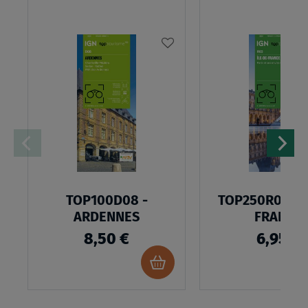
AJOUTER
À
MA
LISTE
D’ENVIES
TOP100D08 -
TOP250R03 - Í
ARDENNES
FRANCE
8,50 €
6,95 €
Ajouter
au
panier