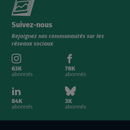
le
nouveau
catalogue
Suivez-nous
produits
Rejoignez nos communautés sur les
IGN
réseaux sociaux
63K
78K
abonnés
abonnés
84K
3K
abonnés
abonnés