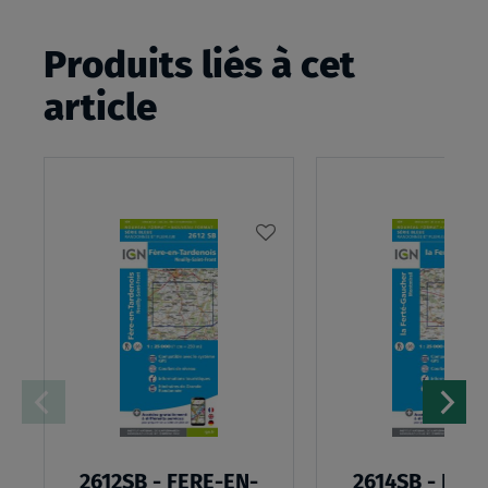
Produits liés à cet
article
AJOUTER
À
MA
LISTE
D’ENVIES
2612SB - FERE-EN-
2614SB - LA 