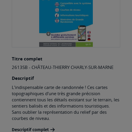
Skip
Titre complet
to
2613SB - CHÂTEAU-THIERRY CHARLY-SUR-MARNE
the
beginning
Descriptif
of
L'indispensable carte de randonnée ! Ces cartes
topographiques d'une très grande précision
the
contiennent tous les détails existant sur le terrain, les
images
sentiers balisés et des informations touristiques.
Sans oublier la représentation du relief par des
gallery
courbes de niveau.
Descriptif complet