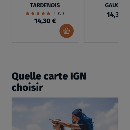
TARDENOIS
GAUCHER
Évaluation:
1
avis
14,30 €
100%
14,30 €
Ajouter
au
panier
Quelle carte IGN
choisir