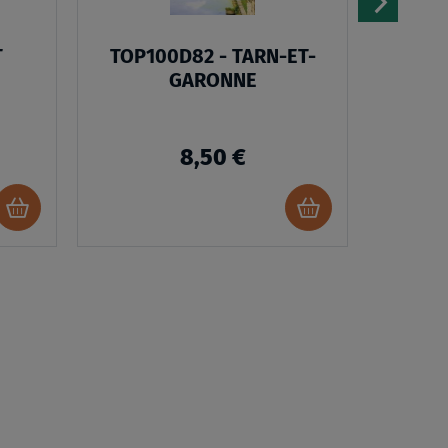
T
TOP100D82 - TARN-ET-
TOP25
GARONNE
A
8,50 €
Ajouter
Ajouter
au
au
panier
panier