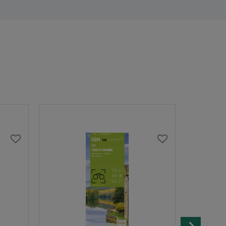
AJOUTER
AJOUTER
À
À
MA
MA
LISTE
LISTE
D’ENVIES
D’ENVIES