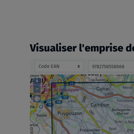
beginning
of
the
images
gallery
Visualiser l'emprise d