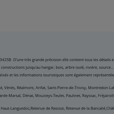
2SB. D'une très grande précision elle contient tous les détails exi
nstructions jusqu'au hangar, bois, arbre isolé, rivière, source... 
lisés et les informations touristiques sont également représentée
ié, Vénès, Réalmont, Arifat, Saint-Pierre-de-Trivisy, Montredon-L
arde-Marsal, Dénat, Mouzieys-Teulet, Paulinet, Rayssac, Fréjairol
al Haut-Languedoc,Retenue de Rasisse, Retenue de la Bancalié,Ch