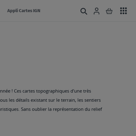
Acc
Connexion
Rechercher
Mon panie
Appli Cartes IGN
au
mé
nnée ! Ces cartes topographiques d'une très
s les détails existant sur le terrain, les sentiers
ristiques. Sans oublier la représentation du relief