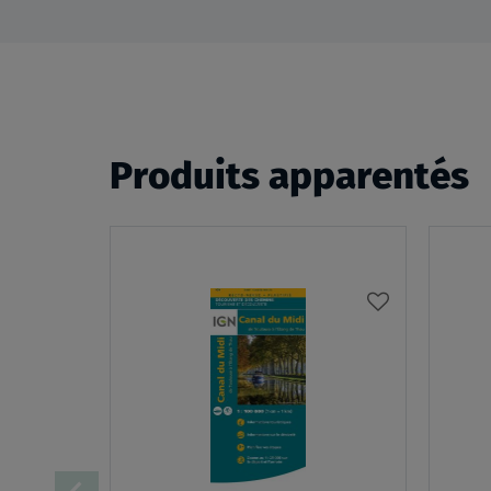
Produits apparentés
AJOUTER
À
MA
LISTE
D’ENVIES