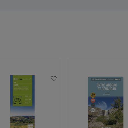
AJOUTER
À
MA
LISTE
D’ENVIES