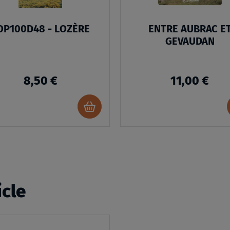
OP100D48 - LOZÈRE
ENTRE AUBRAC E
GEVAUDAN
8,50 €
11,00 €
Ajouter
au
panier
icle