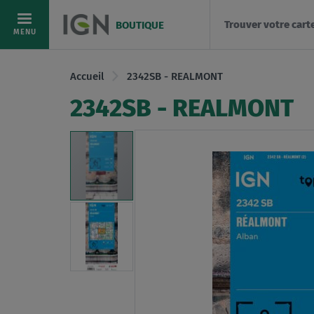
Trouver votre cart
BOUTIQUE
Allez
MENU
au
contenu
Accueil
2342SB - REALMONT
2342SB - REALMONT
Skip
to
the
end
of
the
images
gallery