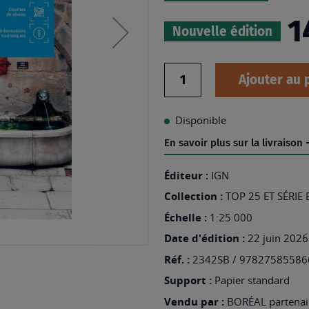
1
Nouvelle édition
Quantité
Ajouter au 
Disponible
En savoir plus sur la livraison
Éditeur :
IGN
Collection :
TOP 25 ET SÉRIE
Échelle :
1:25 000
Date d'édition :
22 juin 2026
Réf. :
2342SB / 97827585586
Support :
Papier standard
Vendu par :
BORÉAL partenair