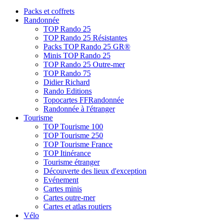
Packs et coffrets
Randonnée
TOP Rando 25
TOP Rando 25 Résistantes
Packs TOP Rando 25 GR®
Minis TOP Rando 25
TOP Rando 25 Outre-mer
TOP Rando 75
Didier Richard
Rando Editions
Topocartes FFRandonnée
Randonnée à l'étranger
Tourisme
TOP Tourisme 100
TOP Tourisme 250
TOP Tourisme France
TOP Itinérance
Tourisme étranger
Découverte des lieux d'exception
Evénement
Cartes minis
Cartes outre-mer
Cartes et atlas routiers
Vélo