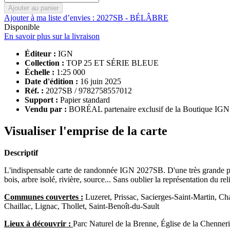
Ajouter au panier
Ajouter à ma liste d’envies : 2027SB - BÉLÂBRE
Disponible
En savoir plus sur la livraison
Éditeur :
IGN
Collection :
TOP 25 ET SÉRIE BLEUE
Échelle :
1:25 000
Date d'édition :
16 juin 2025
Réf. :
2027SB / 9782758557012
Support :
Papier standard
Vendu par :
BORÉAL partenaire exclusif de la Boutique IGN
Visualiser l'emprise de la carte
Descriptif
L'indispensable carte de randonnée IGN 2027SB. D'une très grande préci
bois, arbre isolé, rivière, source... Sans oublier la représentation du r
Communes couvertes :
Luzeret, Prissac, Sacierges-Saint-Martin, Ch
Chaillac, Lignac, Thollet, Saint-Benoît-du-Sault
Lieux à découvrir :
Parc Naturel de la Brenne, Église de la Chenner