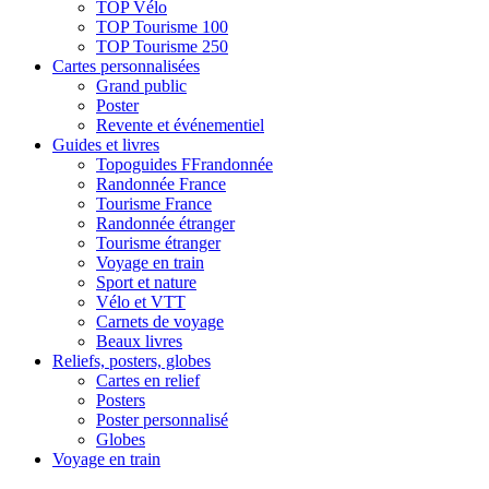
TOP Vélo
TOP Tourisme 100
TOP Tourisme 250
Cartes personnalisées
Grand public
Poster
Revente et événementiel
Guides et livres
Topoguides FFrandonnée
Randonnée France
Tourisme France
Randonnée étranger
Tourisme étranger
Voyage en train
Sport et nature
Vélo et VTT
Carnets de voyage
Beaux livres
Reliefs, posters, globes
Cartes en relief
Posters
Poster personnalisé
Globes
Voyage en train