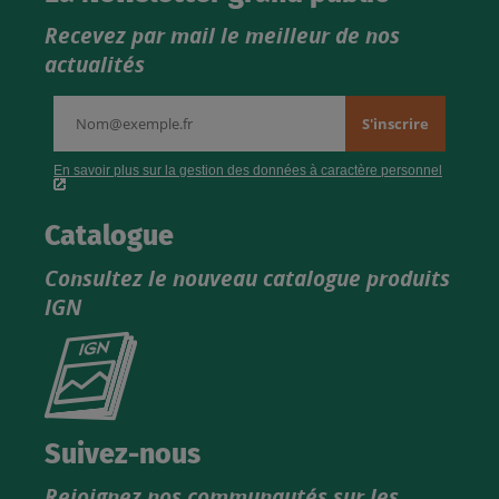
Recevez par mail le meilleur de nos
actualités
Catalogue
Consultez le nouveau catalogue produits
IGN
Consultez
le
nouveau
catalogue
Suivez-nous
produits
Rejoignez nos communautés sur les