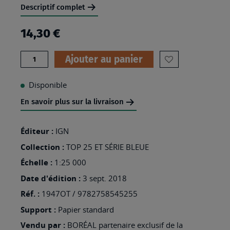
Descriptif complet
14,30 €
Quantité
Ajouter au panier
AJOUTER
À
Disponible
MA
En savoir plus sur la livraison
LISTE
D’ENVIES
Éditeur :
IGN
:
Collection :
TOP 25 ET SÉRIE BLEUE
1947OT
Échelle :
1:25 000
-
Date d'édition :
3 sept. 2018
ASPET
Réf. :
1947OT / 9782758545255
Support :
Papier standard
Vendu par :
BORÉAL partenaire exclusif de la