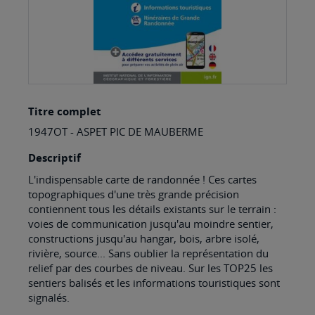
Skip
Titre complet
to
1947OT - ASPET PIC DE MAUBERME
the
beginning
Descriptif
of
L'indispensable carte de randonnée ! Ces cartes
topographiques d'une très grande précision
the
contiennent tous les détails existants sur le terrain :
images
voies de communication jusqu'au moindre sentier,
constructions jusqu'au hangar, bois, arbre isolé,
gallery
rivière, source... Sans oublier la représentation du
relief par des courbes de niveau. Sur les TOP25 les
sentiers balisés et les informations touristiques sont
signalés.