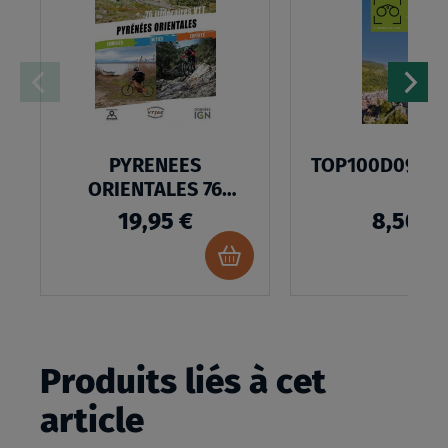
LISTE
D’ENVIES
PYRENEES
TOP100D09 - A
ORIENTALES 76
ITINERAIRES
19,95 €
8,50 €
Ajouter
au
panier
Produits liés à cet
article