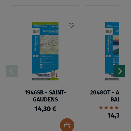
AJOUTER
À
MA
LISTE
D’ENVIES
1946SB - SAINT-
2048OT - AULU
GAUDENS
BAINS
Évaluation:
1
14,30 €
100%
14,30 €
Ajouter
au