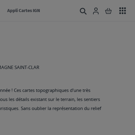
Acc
Connexion
Rechercher
Mon panie
Appli Cartes IGN
au
mé
AGNE SAINT-CLAR
nnée ! Ces cartes topographiques d'une très
s les détails existant sur le terrain, les sentiers
ristiques. Sans oublier la représentation du relief