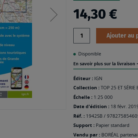
14,30 €
Quantité
Ajouter au 
Disponible
En savoir plus sur la livraison
Éditeur :
IGN
Collection :
TOP 25 ET SÉRIE
Échelle :
1:25 000
Date d'édition :
18 févr. 201
Réf. :
1942SB / 97827585460
Support :
Papier standard
Vendu par :
BORÉAL partenair