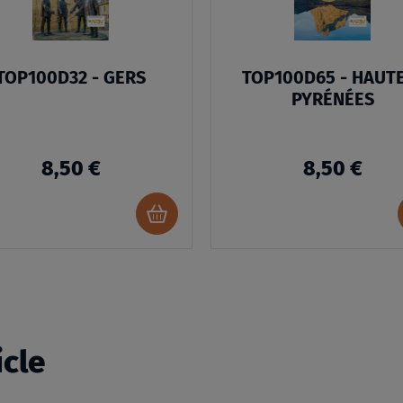
TOP100D32 - GERS
TOP100D65 - HAUT
PYRÉNÉES
8,50 €
8,50 €
Ajouter
au
panier
icle