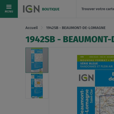
Trouver votre cart
BOUTIQUE
Allez
MENU
au
contenu
Accueil
1942SB - BEAUMONT-DE-LOMAGNE
1942SB - BEAUMONT
Skip
to
the
end
of
the
images
gallery