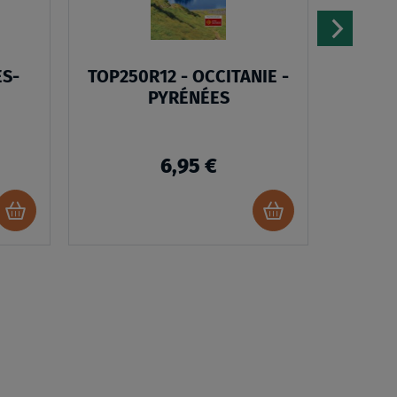
ES-
TOP250R12 - OCCITANIE -
00 PY
PYRÉNÉES
6,95 €
Ajouter
Ajouter
au
au
panier
panier