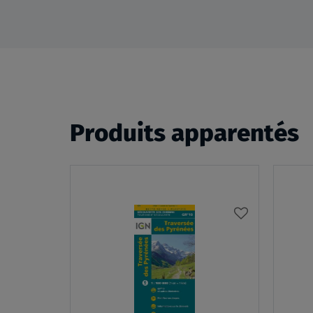
Produits apparentés
AJOUTER
À
MA
LISTE
D’ENVIES