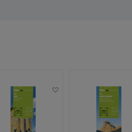
AJOUTER
À
MA
LISTE
D’ENVIES