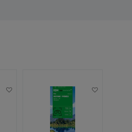
AJOUTER
AJOUTER
À
À
MA
MA
LISTE
LISTE
D’ENVIES
D’ENVIES