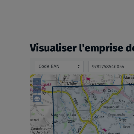
beginning
of
the
images
gallery
Visualiser l'emprise d