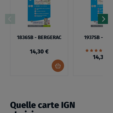
LISTE
D’ENVIES
1836SB - BERGERAC
1937SB - BE
Évaluation:
1
14,30 €
100%
14,30 €
Ajouter
au
panier
Quelle carte IGN