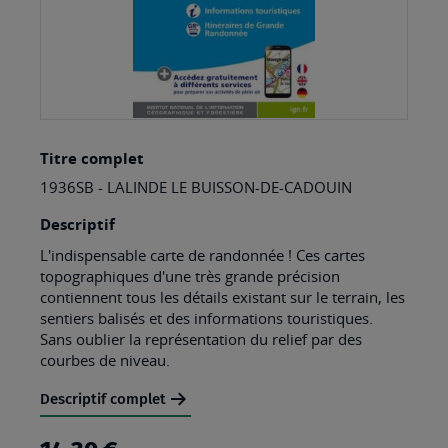
Skip
Titre complet
to
1936SB - LALINDE LE BUISSON-DE-CADOUIN
the
beginning
Descriptif
of
L'indispensable carte de randonnée ! Ces cartes
topographiques d'une très grande précision
the
contiennent tous les détails existant sur le terrain, les
images
sentiers balisés et des informations touristiques.
Sans oublier la représentation du relief par des
gallery
courbes de niveau.
Descriptif complet