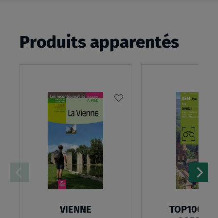
Produits apparentés
AJOUTER
À
MA
LISTE
D’ENVIES
VIENNE
TOP100D19