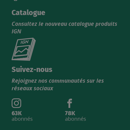
Catalogue
Consultez le nouveau catalogue produits
IGN
Consultez
le
nouveau
catalogue
Suivez-nous
produits
Rejoignez nos communautés sur les
IGN
réseaux sociaux
63K
78K
abonnés
abonnés