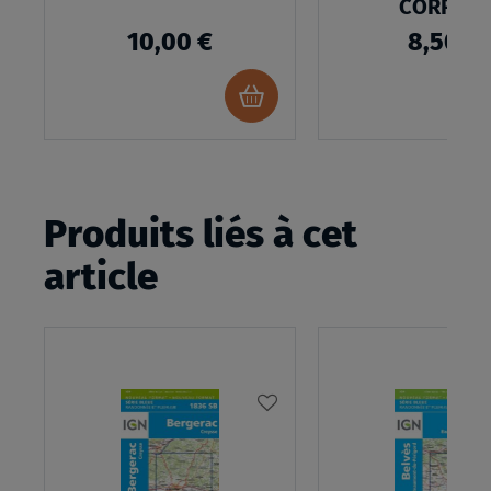
CORRÈZE
10,00 €
8,50 €
Ajouter
au
panier
Produits liés à cet
article
AJOUTER
À
MA