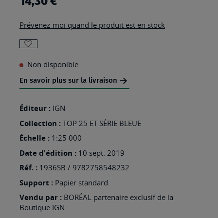
14,30 €
Prévenez-moi quand le produit est en stock
AJOUTER
Non disponible
À
MA
En savoir plus sur la livraison
LISTE
Éditeur :
IGN
D’ENVIES
Collection :
:
TOP 25 ET SÉRIE BLEUE
1936SB
Échelle :
1:25 000
-
Date d'édition :
10 sept. 2019
LALINDE
Réf. :
1936SB / 9782758548232
Support :
Papier standard
Vendu par :
BORÉAL partenaire exclusif de la
Boutique IGN