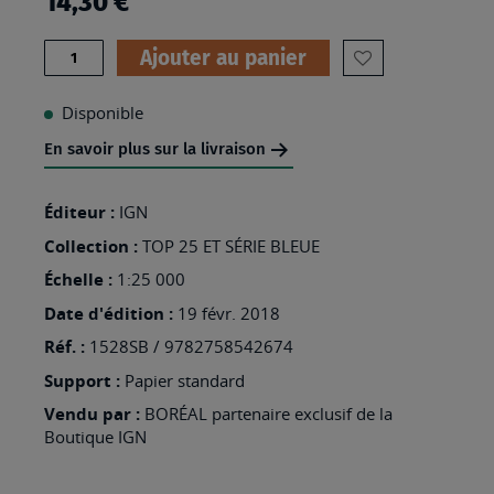
14,30 €
Quantité
Ajouter au panier
AJOUTER
À
Disponible
MA
En savoir plus sur la livraison
LISTE
D’ENVIES
Éditeur :
IGN
:
Collection :
TOP 25 ET SÉRIE BLEUE
1528SB
Échelle :
1:25 000
-
Date d'édition :
19 févr. 2018
NIORT
Réf. :
1528SB / 9782758542674
Support :
Papier standard
Vendu par :
BORÉAL partenaire exclusif de la
Boutique IGN