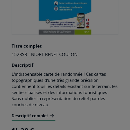
Skip
Titre complet
to
1528SB - NIORT BENET COULON
the
beginning
Descriptif
of
L'indispensable carte de randonnée ! Ces cartes
topographiques d'une très grande précision
the
contiennent tous les détails existant sur le terrain, les
images
sentiers balisés et des informations touristiques.
Sans oublier la représentation du relief par des
gallery
courbes de niveau.
Descriptif complet