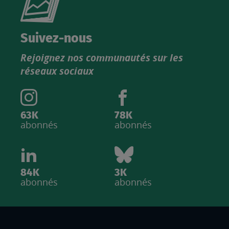
le
nouveau
catalogue
Suivez-nous
produits
Rejoignez nos communautés sur les
IGN
réseaux sociaux
63K
78K
abonnés
abonnés
84K
3K
abonnés
abonnés