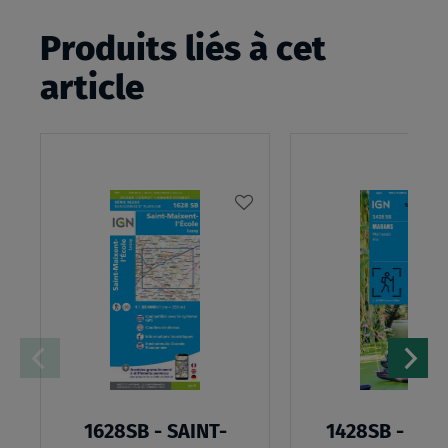
Produits liés à cet
article
AJOUTER
À
MA
LISTE
D’ENVIES
1628SB - SAINT-
1428SB - MA