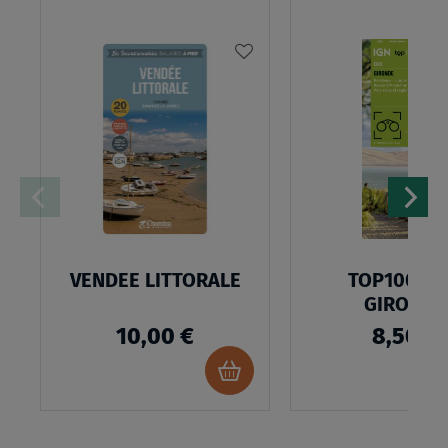
AJOUTER
À
MA
LISTE
D’ENVIES
VENDEE LITTORALE
TOP100D33
GIRONDE
10,00 €
8,50 €
Ajouter
au
panier