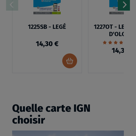
1225SB - LEGÉ
1227OT - LES S
D'OLONN
Évaluation:
1
14,30 €
100%
14,30 €
Ajouter
au
panier
Quelle carte IGN
choisir