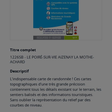
Skip
Titre complet
to
1226SB - LE POIRÉ-SUR-VIE AIZENAY LA MOTHE-
the
ACHARD
beginning
Descriptif
of
L'indispensable carte de randonnée ! Ces cartes
the
topographiques d'une très grande précision
images
contiennent tous les détails existant sur le terrain, les
sentiers balisés et des informations touristiques.
gallery
Sans oublier la représentation du relief par des
courbes de niveau.