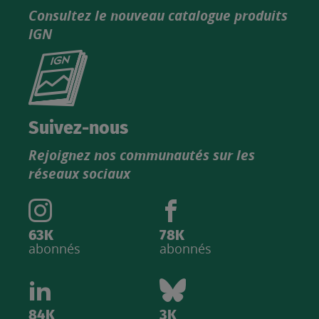
Consultez le nouveau catalogue produits
IGN
Consultez
le
nouveau
catalogue
Suivez-nous
produits
Rejoignez nos communautés sur les
IGN
réseaux sociaux
63K
78K
abonnés
abonnés
84K
3K