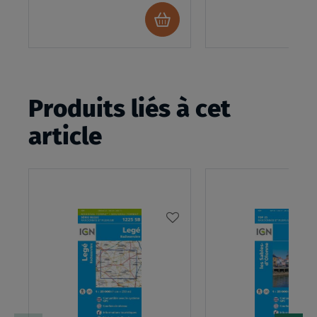
Ajouter
au
panier
Produits liés à cet
article
AJOUTER
À
MA
LISTE
D’ENVIES