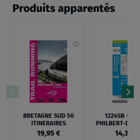
Produits apparentés
AJOUTER
À
MA
LISTE
D’ENVIES
BRETAGNE SUD 50
1224SB - SAI
ITINERAIRES
PHILBERT-DE-
LIEU
19,95 €
14,30 €