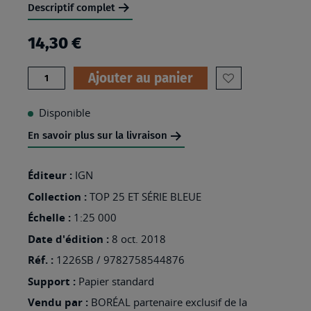
Descriptif complet
14,30 €
Quantité
Ajouter au panier
AJOUTER
À
Disponible
MA
En savoir plus sur la livraison
LISTE
D’ENVIES
Éditeur :
IGN
:
Collection :
TOP 25 ET SÉRIE BLEUE
1226SB
Échelle :
1:25 000
-
Date d'édition :
8 oct. 2018
LE
Réf. :
1226SB / 9782758544876
POIRÉ-
Support :
Papier standard
SUR-
Vendu par :
BORÉAL partenaire exclusif de la