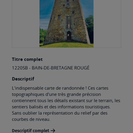
Skip
Titre complet
to
1220SB - BAIN-DE-BRETAGNE ROUGÉ
the
beginning
Descriptif
of
L'indispensable carte de randonnée ! Ces cartes
topographiques d'une très grande précision
the
contiennent tous les détails existant sur le terrain, les
images
sentiers balisés et des informations touristiques.
Sans oublier la représentation du relief par des
gallery
courbes de niveau.
Descriptif complet