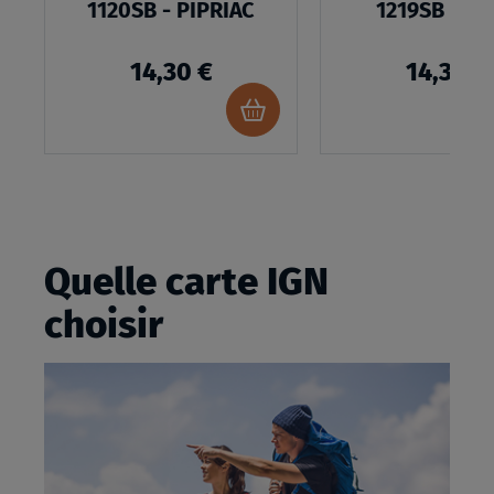
1120SB - PIPRIAC
1219SB - B
14,30 €
14,30 €
Ajouter
au
panier
Quelle carte IGN
choisir