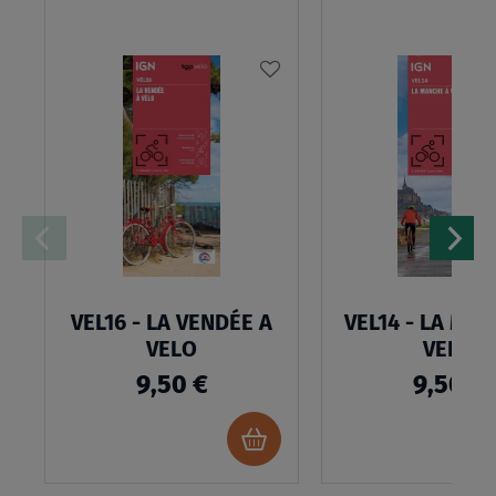
AJOUTER
À
MA
LISTE
D’ENVIES
VEL16 - LA VENDÉE A
VEL14 - LA MA
VELO
VELO
9,50 €
9,50 €
Ajouter
au
panier