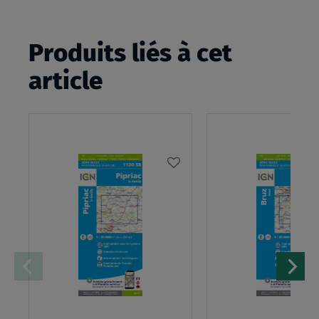
Produits liés à cet
article
AJOUTER
À
MA
LISTE
D’ENVIES