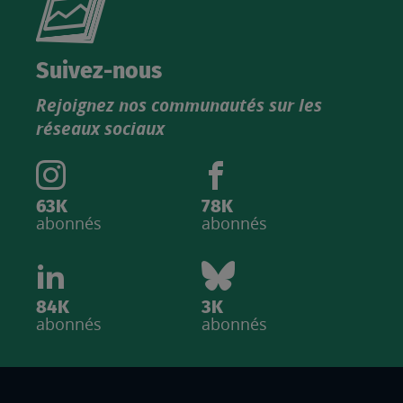
le
nouveau
catalogue
Suivez-nous
produits
Rejoignez nos communautés sur les
IGN
réseaux sociaux
63K
78K
abonnés
abonnés
84K
3K
abonnés
abonnés