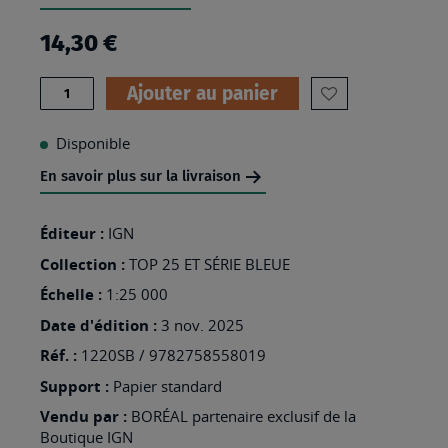
14,30 €
Quantité
Ajouter au panier
AJOUTER
À
Disponible
MA
En savoir plus sur la livraison
LISTE
D’ENVIES
Éditeur :
IGN
:
Collection :
TOP 25 ET SÉRIE BLEUE
1220SB
Échelle :
1:25 000
-
Date d'édition :
3 nov. 2025
BAIN-
Réf. :
1220SB / 9782758558019
DE-
Support :
Papier standard
BRETAGNE
Vendu par :
BORÉAL partenaire exclusif de la
Boutique IGN