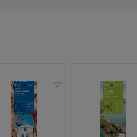
AJOUTER
À
MA
LISTE
D’ENVIES