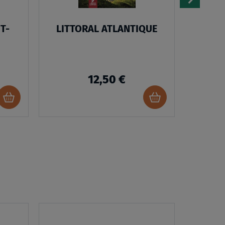
T-
LITTORAL ATLANTIQUE
BR
12,50 €
Ajouter
Ajouter
au
au
panier
panier