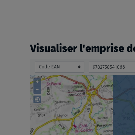
beginning
of
the
images
gallery
Visualiser l'emprise d