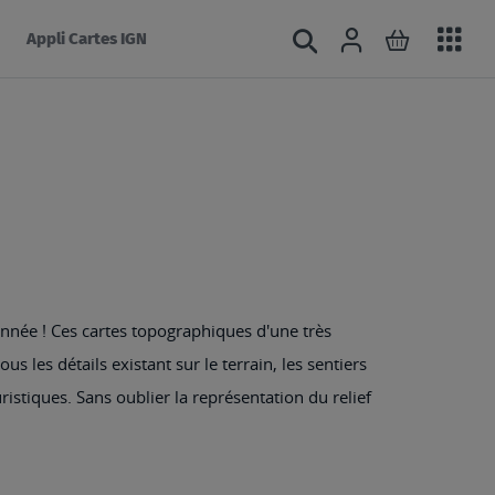
Acc
Connexion
Rechercher
Mon panie
Appli Cartes IGN
au
mé
nnée ! Ces cartes topographiques d'une très
s les détails existant sur le terrain, les sentiers
ristiques. Sans oublier la représentation du relief