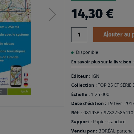
14,30 €
Quantité
Ajouter au 
Disponible
En savoir plus sur la livraison
Éditeur :
IGN
Collection :
TOP 25 ET SÉRIE
Échelle :
1:25 000
Date d'édition :
19 févr. 201
Réf. :
0819SB / 97827585410
Support :
Papier standard
Vendu par :
BORÉAL partenair