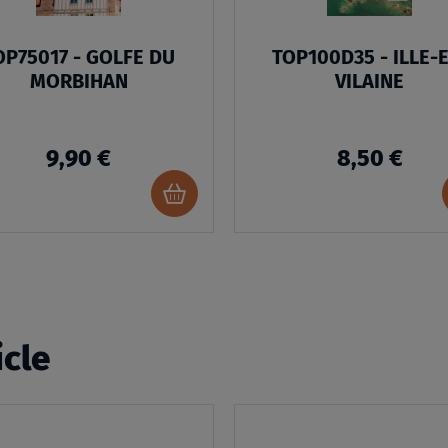
OP75017 - GOLFE DU
TOP100D35 - ILLE-E
MORBIHAN
VILAINE
9,90 €
8,50 €
Ajouter
au
panier
icle