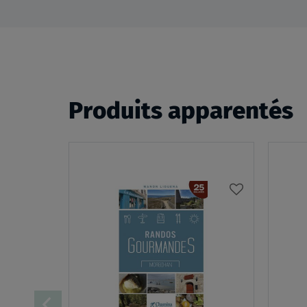
Produits apparentés
AJOUTER
À
MA
LISTE
D’ENVIES