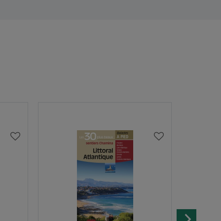
AJOUTER
AJOUTER
À
À
MA
MA
LISTE
LISTE
D’ENVIES
D’ENVIES