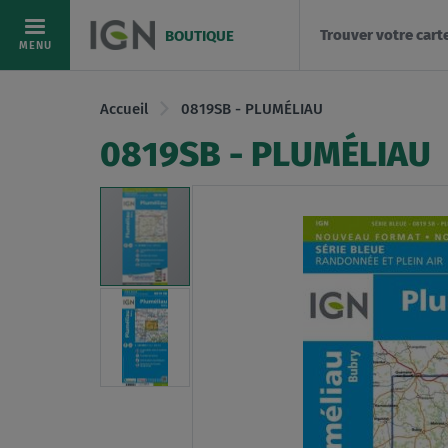
Trouver votre cart
BOUTIQUE
Allez
MENU
au
contenu
Accueil
0819SB - PLUMÉLIAU
0819SB - PLUMÉLIAU
Skip
to
the
end
of
the
images
gallery