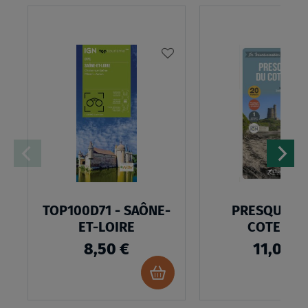
AJOUTER
À
MA
LISTE
D’ENVIES
TOP100D71 - SAÔNE-
PRESQU'ILE
ET-LOIRE
COTENTI
8,50 €
11,00 €
Ajouter
au
panier