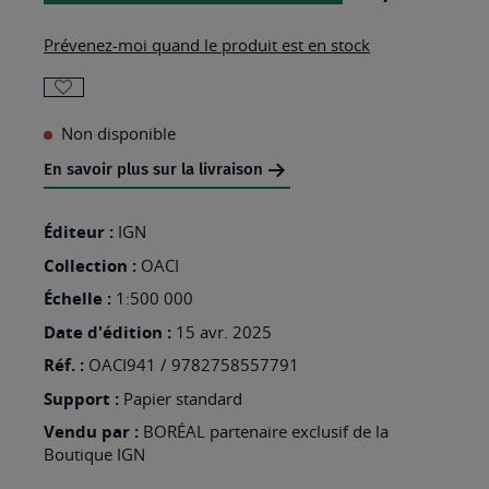
Prévenez-moi quand le produit est en stock
AJOUTER
Non disponible
À
MA
En savoir plus sur la livraison
LISTE
Éditeur :
IGN
D’ENVIES
Collection :
:
OACI
OACI941
Échelle :
1:500 000
-
Date d'édition :
15 avr. 2025
FRANCE
Réf. :
OACI941 / 9782758557791
NORD-
Support :
Papier standard
OUEST
Vendu par :
BORÉAL partenaire exclusif de la
Boutique IGN
2025