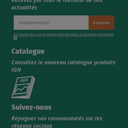
Recevez par mail le meilleur de nos
actualités
Catalogue
Consultez le nouveau catalogue produits
IGN
Consultez
le
nouveau
catalogue
Suivez-nous
produits
Rejoignez nos communautés sur les
IGN
réseaux sociaux