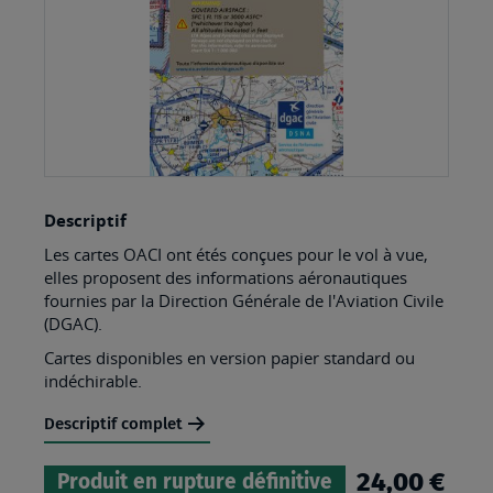
Skip
Descriptif
to
Les cartes OACI ont étés conçues pour le vol à vue,
the
elles proposent des informations aéronautiques
beginning
fournies par la Direction Générale de l'Aviation Civile
(DGAC).
of
the
Cartes disponibles en version papier standard ou
indéchirable.
images
gallery
Descriptif complet
24,00 €
Produit en rupture définitive