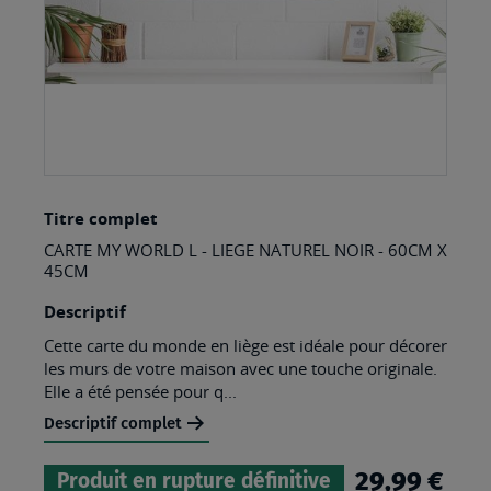
Skip
Titre complet
to
CARTE MY WORLD L - LIEGE NATUREL NOIR - 60CM X
the
45CM
beginning
Descriptif
of
Cette carte du monde en liège est idéale pour décorer
the
les murs de votre maison avec une touche originale.
images
Elle a été pensée pour q...
gallery
Descriptif complet
29,99 €
Produit en rupture définitive