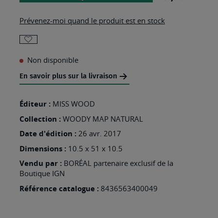
Prévenez-moi quand le produit est en stock
AJOUTER
Non disponible
À
MA
En savoir plus sur la livraison
LISTE
Éditeur :
MISS WOOD
D’ENVIES
Collection :
:
WOODY MAP NATURAL
CARTE
Date d'édition :
26 avr. 2017
MY
Dimensions :
10.5 x 51 x 10.5
WORLD
Vendu par :
BORÉAL partenaire exclusif de la
Boutique IGN
L
Référence catalogue :
8436563400049
-
LIEGE