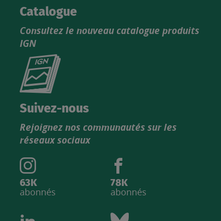
Catalogue
Consultez le nouveau catalogue produits
IGN
Consultez
le
nouveau
catalogue
Suivez-nous
produits
Rejoignez nos communautés sur les
IGN
réseaux sociaux
63K
78K
abonnés
abonnés