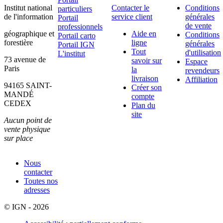
Institut national
Contacter le
Conditions
particuliers
de l'information
service client
générales
Portail
de vente
professionnels
géographique et
Aide en
Conditions
Portail carto
forestière
ligne
générales
Portail IGN
Tout
d'utilisation
L'institut
73 avenue de
savoir sur
Espace
Paris
la
revendeurs
livraison
Affiliation
94165 SAINT-
Créer son
MANDÉ
compte
CEDEX
Plan du
site
Aucun point de
vente physique
sur place
Nous
contacter
Toutes nos
adresses
© IGN - 2026