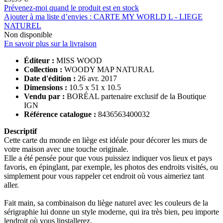
Prévenez-moi quand le produit est en stock
Ajouter à ma liste d’envies : CARTE MY WORLD L - LIEGE
NATUREL
Non disponible
En savoir plus sur la livraison
Éditeur :
MISS WOOD
Collection :
WOODY MAP NATURAL
Date d'édition :
26 avr. 2017
Dimensions :
10.5 x 51 x 10.5
Vendu par :
BORÉAL partenaire exclusif de la Boutique
IGN
Référence catalogue :
8436563400032
Descriptif
Cette carte du monde en liège est idéale pour décorer les murs de
votre maison avec une touche originale.
Elle a été pensée pour que vous puissiez indiquer vos lieux et pays
favoris, en épinglant, par exemple, les photos des endroits visités, ou
simplement pour vous rappeler cet endroit où vous aimeriez tant
aller.
Fait main, sa combinaison du liège naturel avec les couleurs de la
sérigraphie lui donne un style moderne, qui ira très bien, peu importe
lendroit où vous linstallerez.