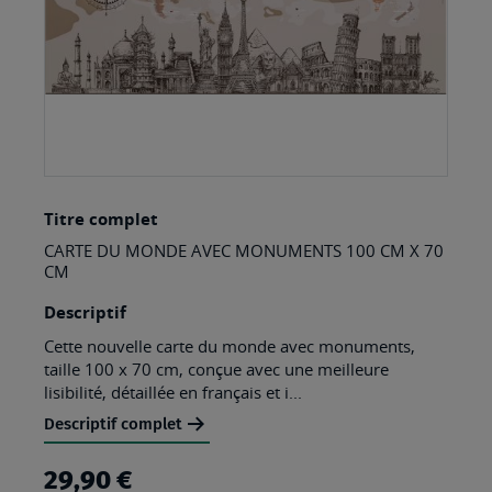
Skip
Titre complet
to
CARTE DU MONDE AVEC MONUMENTS 100 CM X 70
the
CM
beginning
Descriptif
of
Cette nouvelle carte du monde avec monuments,
the
taille 100 x 70 cm, conçue avec une meilleure
images
lisibilité, détaillée en français et i...
gallery
Descriptif complet
29,90 €