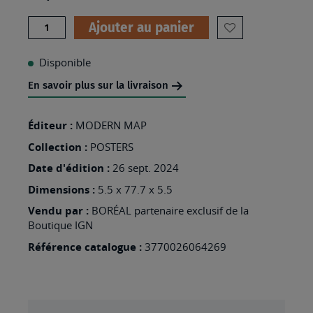
Quantité
Ajouter au panier
AJOUTER
À
Disponible
MA
En savoir plus sur la livraison
LISTE
D’ENVIES
Éditeur :
MODERN MAP
:
Collection :
POSTERS
CARTE
Date d'édition :
26 sept. 2024
DU
Dimensions :
5.5 x 77.7 x 5.5
MONDE
Vendu par :
BORÉAL partenaire exclusif de la
Boutique IGN
AVEC
MONUMENTS
Référence catalogue :
3770026064269