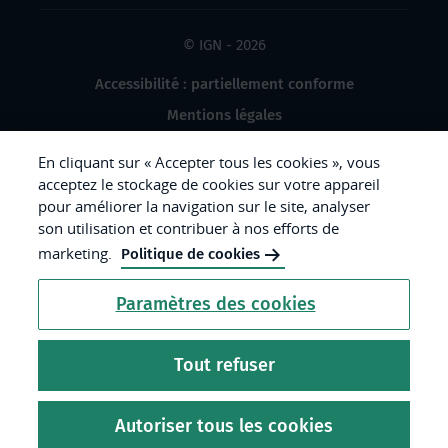
© IGN - 2026
Accessibilité : partiellement conforme
Mentions légales
Données à caractère personnel
En cliquant sur « Accepter tous les cookies », vous
Gestion des cookies
acceptez le stockage de cookies sur votre appareil
pour améliorer la navigation sur le site, analyser
Crédits photos
son utilisation et contribuer à nos efforts de
marketing.
Politique de cookies
République
Paramètres des cookies
Française.
Liberté
Tout refuser
Égalité
Fraternité
Autoriser tous les cookies