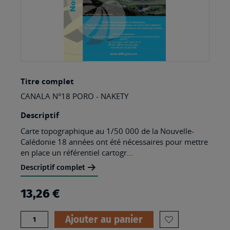
Skip
Titre complet
to
CANALA N°18 PORO - NAKETY
the
beginning
Descriptif
of
Carte topographique au 1/50 000 de la Nouvelle-
Calédonie 18 années ont été nécessaires pour mettre
the
en place un référentiel cartogr...
images
Descriptif complet
gallery
13,26 €
Quantité
Ajouter au panier
AJOUTER