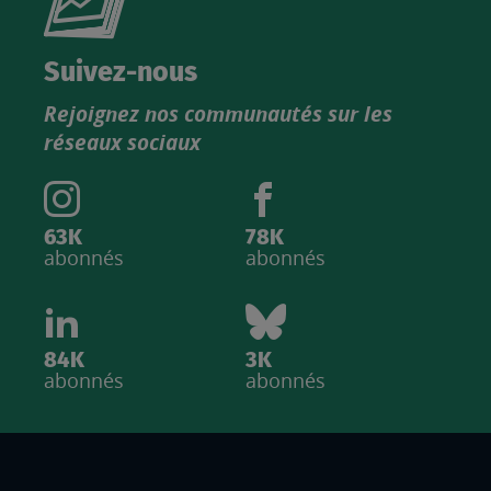
nouveau
catalogue
Suivez-nous
produits
Rejoignez nos communautés sur les
IGN
réseaux sociaux
63K
78K
abonnés
abonnés
84K
3K
abonnés
abonnés