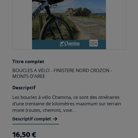
Skip
Titre complet
to
BOUCLES A VELO - FINISTERE NORD CROZON -
the
MONTS D'AREE
beginning
Descriptif
of
Les boucles à vélo Chamina, ce sont des itinéraires
the
d'une trentaine de kilomètres maximum sur terrain
images
mixte (routes, chemins, voie...
gallery
Descriptif complet
16,50 €