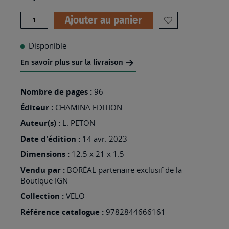
Quantité
Ajouter au panier
AJOUTER
À
Disponible
MA
En savoir plus sur la livraison
LISTE
D’ENVIES
Nombre de pages :
96
:
Éditeur :
CHAMINA EDITION
BOUCLES
Auteur(s) :
L. PETON
A
Date d'édition :
14 avr. 2023
VELO
Dimensions :
12.5 x 21 x 1.5
-
Vendu par :
BORÉAL partenaire exclusif de la
FINISTERE
Boutique IGN
NORD
Collection :
VELO
Référence catalogue :
9782844666161