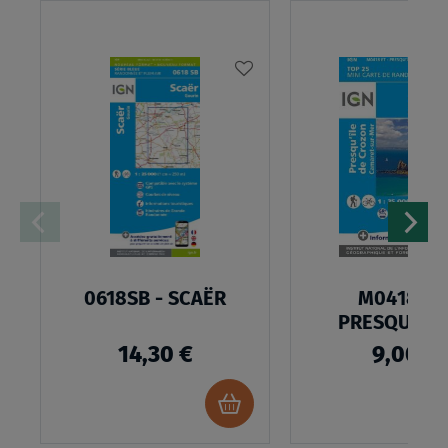
AJOUTER
À
MA
LISTE
D’ENVIES
0618SB - SCAËR
M0418ET 
PRESQU'ÎLE
CROZON
14,30 €
9,00 €
Ajouter
au
panier