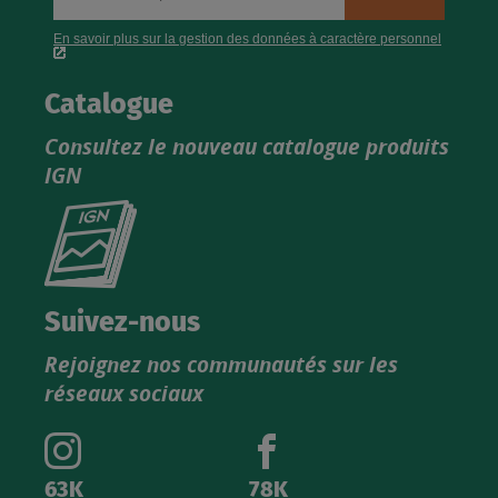
Catalogue
Consultez le nouveau catalogue produits
IGN
Consultez
le
nouveau
catalogue
Suivez-nous
produits
Rejoignez nos communautés sur les
IGN
réseaux sociaux
63K
78K