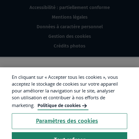
Accessibilité : partiellement conforme
Mentions légales
Données à caractère personnel
Gestion des cookies
Crédits photos
République
En cliquant sur « Accepter tous les cookies », vous
acceptez le stockage de cookies sur votre appareil
Française.
pour améliorer la navigation sur le site, analyser
Liberté
son utilisation et contribuer à nos efforts de
Égalité
marketing.
Politique de cookies
Fraternité
Paramètres des cookies