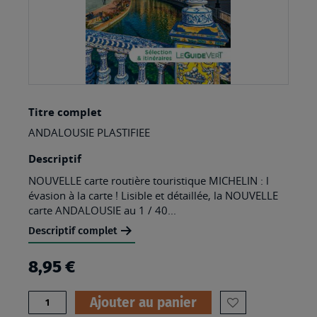
Skip
Titre complet
to
ANDALOUSIE PLASTIFIEE
the
beginning
Descriptif
of
NOUVELLE carte routière touristique MICHELIN : l
évasion à la carte ! Lisible et détaillée, la NOUVELLE
the
carte ANDALOUSIE au 1 / 40...
images
Descriptif complet
gallery
8,95 €
Quantité
Ajouter au panier
AJOUTER