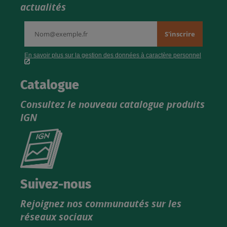
actualités
Catalogue
Consultez le nouveau catalogue produits
IGN
Consultez
le
nouveau
catalogue
Suivez-nous
produits
Rejoignez nos communautés sur les
IGN
réseaux sociaux