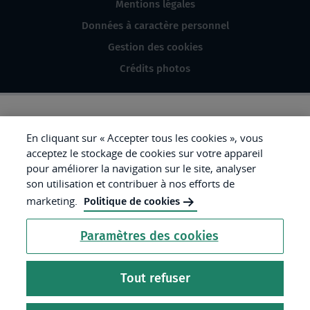
Mentions légales
Données à caractère personnel
Gestion des cookies
Crédits photos
République
En cliquant sur « Accepter tous les cookies », vous
acceptez le stockage de cookies sur votre appareil
Française.
pour améliorer la navigation sur le site, analyser
Liberté
son utilisation et contribuer à nos efforts de
Égalité
marketing.
Politique de cookies
Fraternité
Paramètres des cookies
Tout refuser