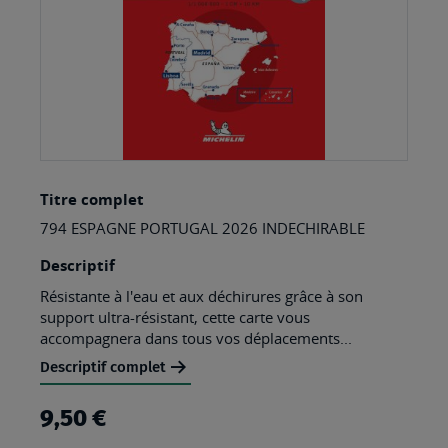
Skip
Titre complet
to
794 ESPAGNE PORTUGAL 2026 INDECHIRABLE
the
beginning
Descriptif
of
Résistante à l'eau et aux déchirures grâce à son
support ultra-résistant, cette carte vous
the
accompagnera dans tous vos déplacements...
images
Descriptif complet
gallery
9,50 €