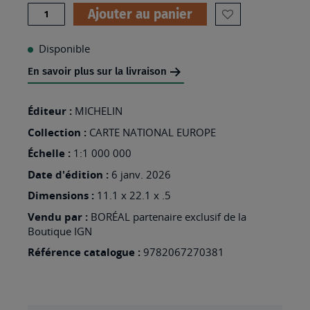
Quantité
Ajouter au panier
AJOUTER
À
Disponible
MA
En savoir plus sur la livraison
LISTE
D’ENVIES
Éditeur :
MICHELIN
:
Collection :
CARTE NATIONAL EUROPE
794
Échelle :
1:1 000 000
ESPAGNE
Date d'édition :
6 janv. 2026
PORTUGAL
Dimensions :
11.1 x 22.1 x .5
2026
Vendu par :
BORÉAL partenaire exclusif de la
Boutique IGN
Référence catalogue :
9782067270381