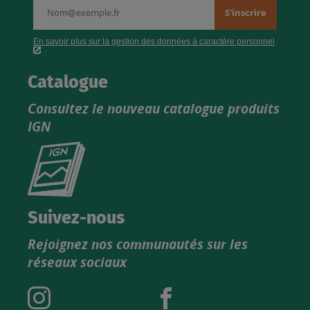
Catalogue
Consultez le nouveau catalogue produits
IGN
Consultez
le
nouveau
catalogue
Suivez-nous
produits
Rejoignez nos communautés sur les
IGN
réseaux sociaux