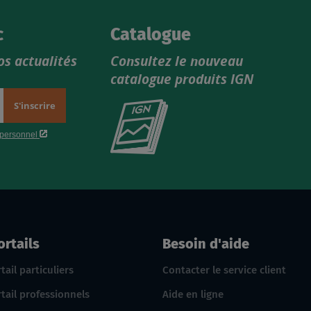
c
Catalogue
os actualités
Consultez le nouveau
catalogue produits IGN
Consultez
le
nouveau
catalogue
produits
IGN
ortails
Besoin d'aide
tail particuliers
Contacter le service client
tail professionnels
Aide en ligne