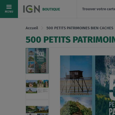
Trouver votre cart
BOUTIQUE
Allez
MENU
au
contenu
Accueil
500 PETITS PATRIMOINES BIEN CACHES
500 PETITS PATRIMOI
Skip
to
the
end
of
the
images
gallery