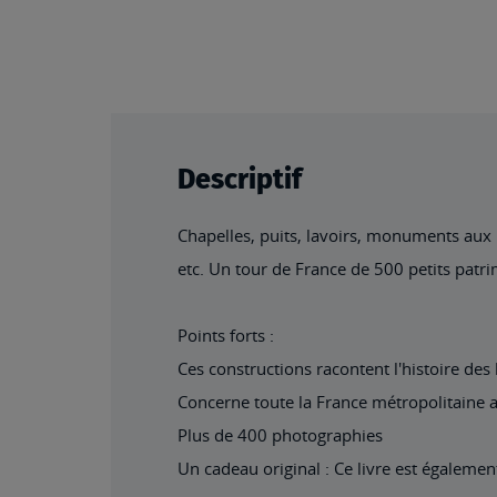
beginning
of
the
images
gallery
Descriptif
Chapelles, puits, lavoirs, monuments aux mo
etc. Un tour de France de 500 petits patrim
Points forts :
Ces constructions racontent l'histoire de
Concerne toute la France métropolitaine 
Plus de 400 photographies
Un cadeau original : Ce livre est égaleme