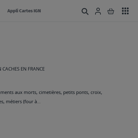
Acc
Connexion
Rechercher
Mon panie
Appli Cartes IGN
au
mé
N CACHES EN FRANCE
ments aux morts, cimetières, petits ponts, croix,
s, métiers (four à...