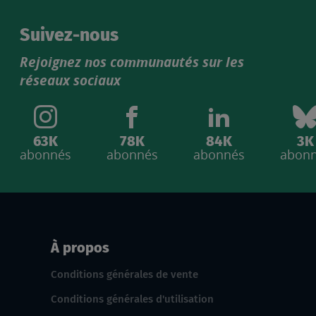
Suivez-nous
Rejoignez nos communautés sur les
réseaux sociaux
63K
78K
84K
3K
abonnés
abonnés
abonnés
abon
À propos
Conditions générales de vente
Conditions générales d'utilisation