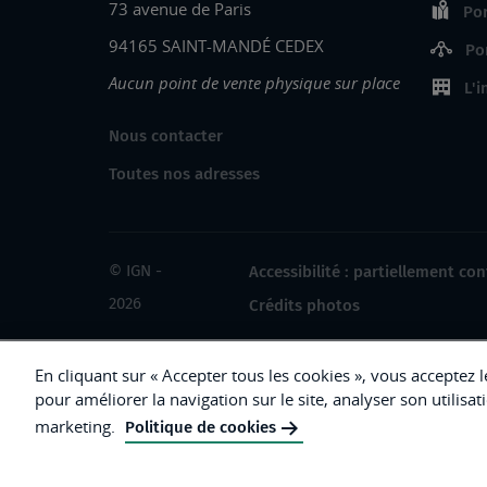
73 avenue de Paris
Por
94165 SAINT-MANDÉ CEDEX
Po
Aucun point de vente physique sur place
L'i
Nous contacter
Toutes nos adresses
© IGN -
Accessibilité : partiellement co
2026
Crédits photos
En cliquant sur « Accepter tous les cookies », vous acceptez 
pour améliorer la navigation sur le site, analyser son utilisat
République
marketing.
Politique de cookies
Française.
Liberté