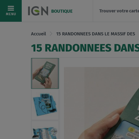
Trouver votre cart
BOUTIQUE
Allez
MENU
au
contenu
Accueil
15 RANDONNEES DANS LE MASSIF DES
15 RANDONNEES DANS
Skip
to
the
end
of
the
images
gallery