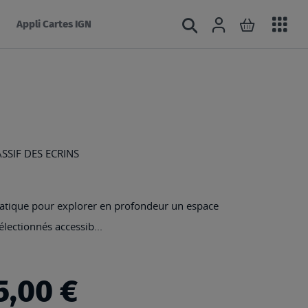
Acc
Connexion
Rechercher
Mon panie
Appli Cartes IGN
au
mé
SIF DES ECRINS
 pratique pour explorer en profondeur un espace
électionnés accessib...
5,00 €