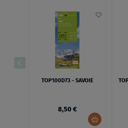
AJOUTER
À
MA
LISTE
D’ENVIES
TOP100D73 - SAVOIE
TOP
8,50 €
Ajouter
au