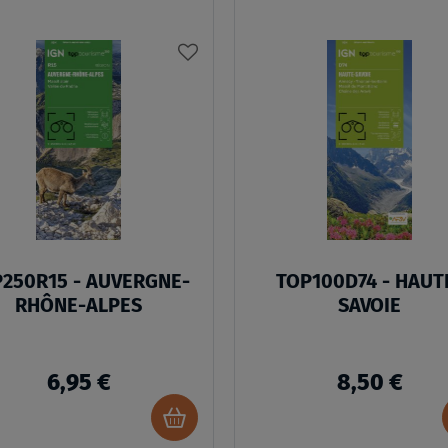
AJOUTER
À
MA
LISTE
D’ENVIES
250R15 - AUVERGNE-
TOP100D74 - HAUT
RHÔNE-ALPES
SAVOIE
6,95 €
8,50 €
Ajouter
au