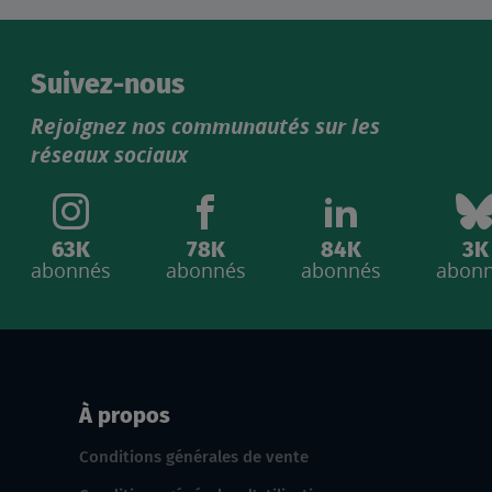
Suivez-nous
Rejoignez nos communautés sur les
réseaux sociaux
63K
78K
84K
3K
abonnés
abonnés
abonnés
abon
À propos
Conditions générales de vente