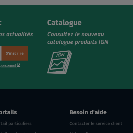
c
Catalogue
os actualités
Consultez le nouveau
catalogue produits IGN
Consultez
le
nouveau
catalogue
produits
IGN
ortails
Besoin d'aide
tail particuliers
Contacter le service client