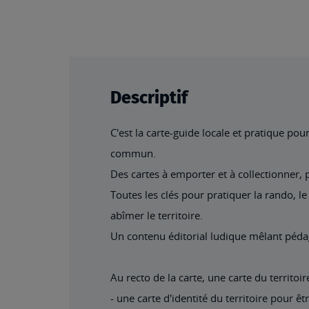
beginning
of
the
images
gallery
Descriptif
C'est la carte-guide locale et pratique po
commun.
Des cartes à emporter et à collectionner,
Toutes les clés pour pratiquer la rando, le
abîmer le territoire.
Un contenu éditorial ludique mêlant pédago
Au recto de la carte, une carte du territoire
- une carte d'identité du territoire pour êt