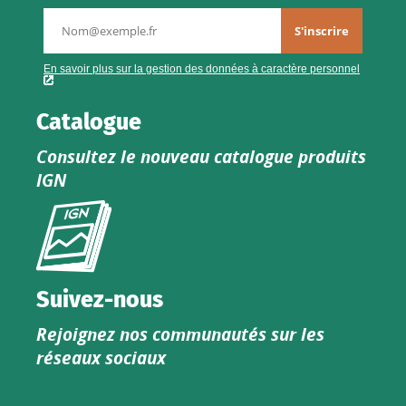
Catalogue
Consultez le nouveau catalogue produits
IGN
Consultez
le
nouveau
catalogue
Suivez-nous
produits
Rejoignez nos communautés sur les
IGN
réseaux sociaux