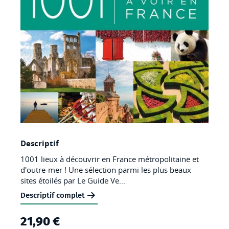
Skip
Descriptif
to
1001 lieux à découvrir en France métropolitaine et
the
d'outre-mer ! Une sélection parmi les plus beaux
beginning
sites étoilés par Le Guide Ve...
of
Descriptif complet
the
21,90 €
images