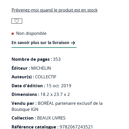
gallery
Prévenez-moi quand le produit est en stock
AJOUTER
Non disponible
À
MA
En savoir plus sur la livraison
LISTE
Nombre de pages :
353
D’ENVIES
Éditeur :
:
MICHELIN
1001
Auteur(s) :
COLLECTIF
SITES
Date d'édition :
15 oct. 2019
A
Dimensions :
18.2 x 23.7 x 2
VOIR
Vendu par :
BORÉAL partenaire exclusif de la
Boutique IGN
EN
Collection :
BEAUX LIVRES
FRANCE
Référence catalogue :
9782067243521