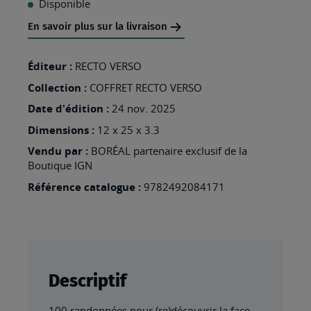
Disponible
MA
En savoir plus sur la livraison
LISTE
D’ENVIES
Éditeur :
RECTO VERSO
:
Collection :
COFFRET RECTO VERSO
100
Date d'édition :
24 nov. 2025
RANDONNÉES
Dimensions :
12 x 25 x 3.3
EN
Vendu par :
BORÉAL partenaire exclusif de la
Boutique IGN
ILE-
DE-
Référence catalogue :
9782492084171
FRANCE
Descriptif
100 randonnées pour (re)découvrir la face