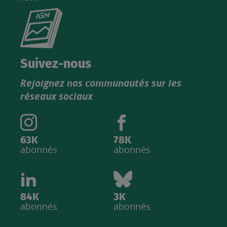
Consultez
le
nouveau
catalogue
Suivez-nous
produits
Rejoignez nos communautés sur les
IGN
réseaux sociaux
63K
78K
abonnés
abonnés
84K
3K
abonnés
abonnés