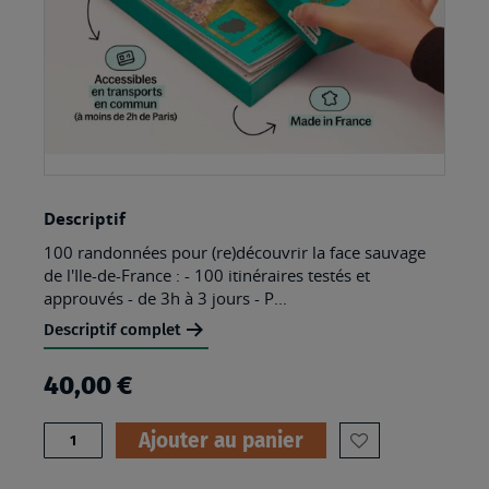
Skip
Descriptif
to
100 randonnées pour (re)découvrir la face sauvage
the
de l'Ile-de-France : - 100 itinéraires testés et
beginning
approuvés - de 3h à 3 jours - P...
of
Descriptif complet
the
40,00 €
images
gallery
Quantité
Ajouter au panier
AJOUTER
À