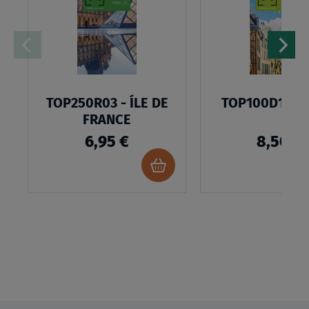
LISTE
D’ENVIES
TOP250R03 - ÍLE DE
TOP100D10 - 
FRANCE
6,95 €
8,50 €
Ajouter
au
panier