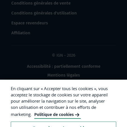
Conditions générales de vente
Conditions générales d'utilisation
Espace revendeurs
Affiliation
© IGN - 2026
Accessibilité : partiellement conforme
Mentions légales
Données à caractère personnel
En cliquant sur « Accepter tous les cookies », vous
Gestion des cookies
acceptez le stockage de cookies sur votre appareil
pour améliorer la navigation sur le site, analyser
Crédits photos
son utilisation et contribuer à nos efforts de
marketing.
Politique de cookies