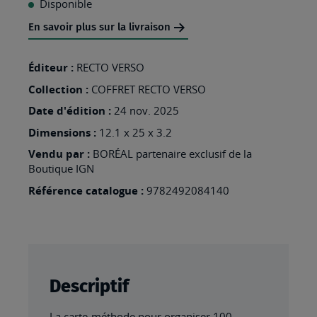
Disponible
MA
En savoir plus sur la livraison
LISTE
D’ENVIES
Éditeur :
RECTO VERSO
:
Collection :
COFFRET RECTO VERSO
100
Date d'édition :
24 nov. 2025
RANDONNÉES
Dimensions :
12.1 x 25 x 3.2
EN
Vendu par :
BORÉAL partenaire exclusif de la
Boutique IGN
EUROPE
Référence catalogue :
9782492084140
Descriptif
La carte-méthode pour organiser 100