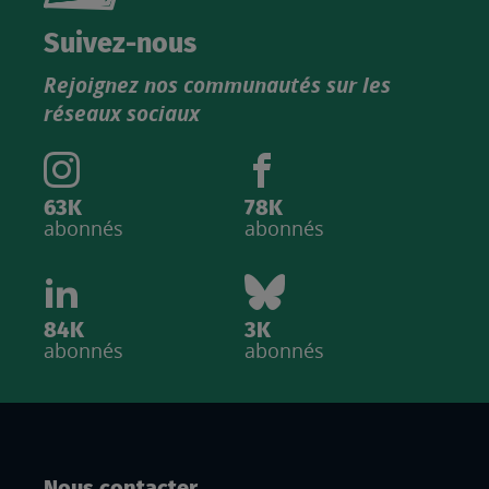
nouveau
catalogue
Suivez-nous
produits
Rejoignez nos communautés sur les
IGN
réseaux sociaux
63K
78K
abonnés
abonnés
84K
3K
abonnés
abonnés
Nous contacter