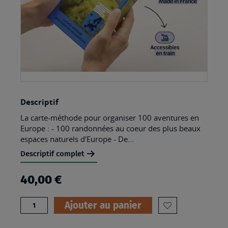
Skip
Descriptif
to
La carte-méthode pour organiser 100 aventures en
the
Europe : - 100 randonnées au coeur des plus beaux
beginning
espaces naturels d'Europe - De...
of
Descriptif complet
the
40,00 €
images
gallery
Quantité
Ajouter au panier
AJOUTER
À