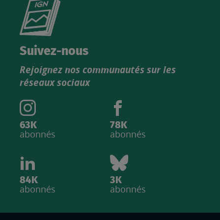
Consultez
le
nouveau
catalogue
Suivez-nous
produits
Rejoignez nos communautés sur les
IGN
réseaux sociaux
63K
78K
abonnés
abonnés
84K
3K
abonnés
abonnés