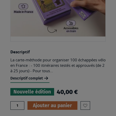
Skip
Descriptif
to
La carte-méthode pour organiser 100 échappées vélo
the
en France : - 100 itinéraires testés et approuvés (de 2
beginning
à 25 jours) - Pour tous...
of
Descriptif complet
the
40,00 €
Nouvelle édition
images
gallery
Quantité
Ajouter au panier
AJOUTER