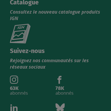
Catalogue
Consultez le nouveau catalogue produits
IGN
Consultez
le
nouveau
catalogue
Suivez-nous
produits
Rejoignez nos communautés sur les
IGN
réseaux sociaux
63K
78K
abonnés
abonnés