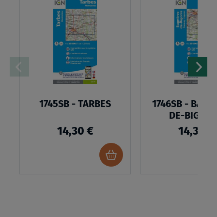
À
MA
LISTE
D’ENVIES
1745SB - TARBES
1746SB - BAGNÈRES-
DE-BIGOR
14,30 €
14,30 €
Ajouter
au
panier