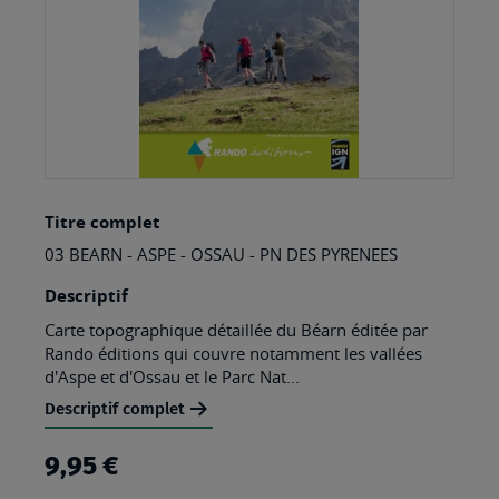
Skip
Titre complet
to
03 BEARN - ASPE - OSSAU - PN DES PYRENEES
the
beginning
Descriptif
of
Carte topographique détaillée du Béarn éditée par
Rando éditions qui couvre notamment les vallées
the
d'Aspe et d'Ossau et le Parc Nat...
images
Descriptif complet
gallery
9,95 €